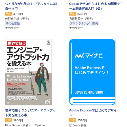
つくりながら学ぶ！ リアルタイムOS
Codexでゼロからはじめる AI駆動ゲ
自作入門
ーム開発実践入門（仮）
予約
予約
4730円
3498円
矢野倉伊織
（著者）
布留川英一
（著者）
その他言語
プログラミング・開発
予約受付中
予約受付中
世界で闘う エンジニア・アウトプッ
Adobe Expressではじめてデザイ
ト力を鍛える本
ン！
予約
予約
3960円
2596円
Piotr Sarna
（著者）、
Cynthia
なつか
（著者）