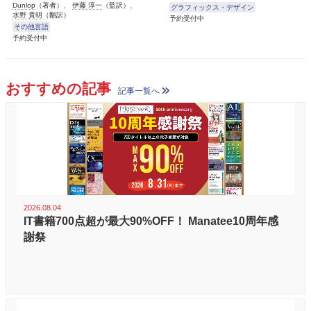
Dunlop
（著者）、
伊藤 淳一
（監訳）、
グラフィックス・デザイン
水野 貴明
（翻訳）
予約受付中
その他言語
予約受付中
おすすめの記事
記事一覧へ
2026.08.04
IT書籍700点超が最大90%OFF！ Manatee10周年感
謝祭