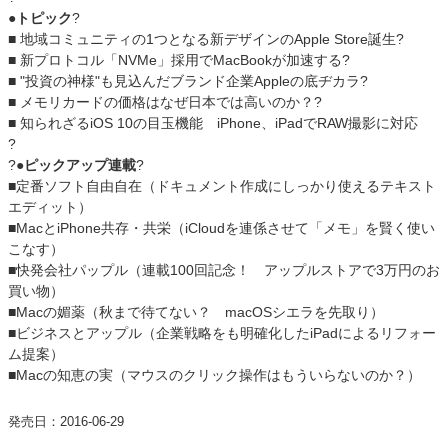
●トピック
?
■ 地域コミュニティの1つとなる新デザインのApple Store誕生?
■ 新プロトコル「NVMe」採用でMacBookが加速する?
■ "投資の神様"も見込んだブランド企業Appleの底ヂカラ?
■ メモリカードの価格はなぜ日本では高いのか？?
■ 知られざるiOS 10の目玉機能 iPhone、iPadでRAW撮影に対応
?
?
●ピックアップ連載
?
■定番ソフト自由自在（ドキュメント作成にしっかり使えるテキスト
エディット）
■MacとiPhone共存・共栄（iCloudを連係させて「メモ」を賢く使い
こなす）
■快発会社パップル（連載100回記念！ アップルストアで3万円のお
買い物）
■Macの媚薬（秋まで待てない？ macOSシエラを先取り）
■ビジネスとアップル（企業戦略をも明確化したiPadによるリフォー
ム提案）
■Macの知恵の実（マウスのクリック操作はもういらないのか？）
発売日：2016-06-29