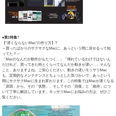
●第1特集
?
【"遅くならないMac"の作り方】?
～買ったばかりのサクサクなMacに、あっという間に戻せるって知
ってた？～
「Macのなんだか動作がもたつく…」「壊れているわけではないん
だけれど、買ってきた時とくらべてなんだか動きが遅い…」そんな
こと、ありますよね。ご安心ください。動きの遅いモッサリMac
も、定期的なメンテナンスとちょっとした気づかいで、あっという
間にサクサクMacに生まれ変わります。この特集ではMacが遅くなる
「原因」から、その「状態」、そしてその「回復」と「維持」につ
いて丁寧に解説しています。モッサリMacにお悩みの方は、ぜひご
覧ください。