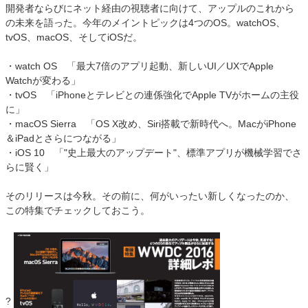
開発者ならびにネット経由の視聴者に向けて、アップルのこれから
の未来を語った。今年のメイントピックは4つのOS。watchOS、
tvOS、macOS、そしてiOSだ。
・watch OS 「最大7倍のアプリ起動、新しいUI／UXでApple
Watchが変わる」
・tvOS 「iPhoneとテレビとの連係強化でApple TVがホームの主役
に」
・macOS Sierra 「OS X改め、Siri搭載で新時代へ。MacがiPhone
＆iPadとさらにつながる」
・iOS 10 「"史上最大のアップデート"、標準アプリが機械学習でさ
らに賢く」
そのリリースは今秋。その前に、何がいったい新しくなったのか、
この特集でチェックしておこう。
?