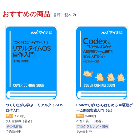
おすすめの商品
書籍一覧へ
つくりながら学ぶ！ リアルタイムOS
Codexでゼロからはじめる AI駆動ゲ
自作入門
ーム開発実践入門（仮）
予約
予約
4730円
3498円
矢野倉伊織
（著者）
布留川英一
（著者）
その他言語
プログラミング・開発
予約受付中
予約受付中