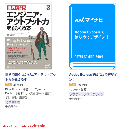
世界で闘う エンジニア・アウトプッ
Adobe Expressではじめてデザイ
ト力を鍛える本
ン！
予約
予約
3960円
2596円
Piotr Sarna
（著者）、
Cynthia
なつか
（著者）
Dunlop
（著者）、
伊藤 淳一
（監訳）、
グラフィックス・デザイン
水野 貴明
（翻訳）
予約受付中
その他言語
予約受付中