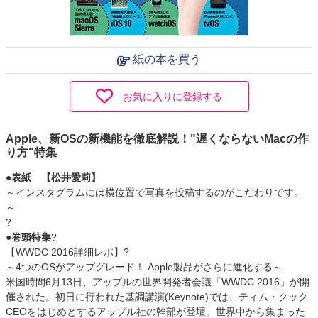
紙の本を買う
お気に入りに登録する
Apple、新OSの新機能を徹底解説！"遅くならないMacの作
り方"特集
●表紙 【松井愛莉】
～インスタグラムには横位置で写真を投稿するのがこだわりです。
～
?
●巻頭特集
?
【WWDC 2016詳細レポ】?
～4つのOSがアップグレード！ Apple製品がさらに進化する～
米国時間6月13日、アップルの世界開発者会議「WWDC 2016」が開
催された。初日に行われた基調講演(Keynote)では、ティム・クック
CEOをはじめとするアップル社の幹部が登壇。世界中から集まった