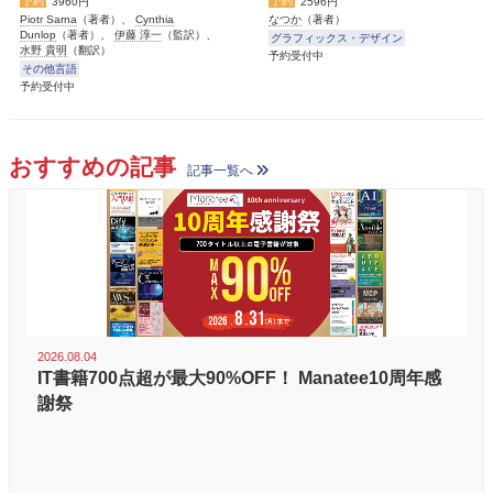
予約
予約
3960円
2596円
Piotr Sarna
（著者）、
Cynthia
なつか
（著者）
Dunlop
（著者）、
伊藤 淳一
（監訳）、
グラフィックス・デザイン
水野 貴明
（翻訳）
予約受付中
その他言語
予約受付中
おすすめの記事
記事一覧へ
2026.08.04
IT書籍700点超が最大90%OFF！ Manatee10周年感
謝祭