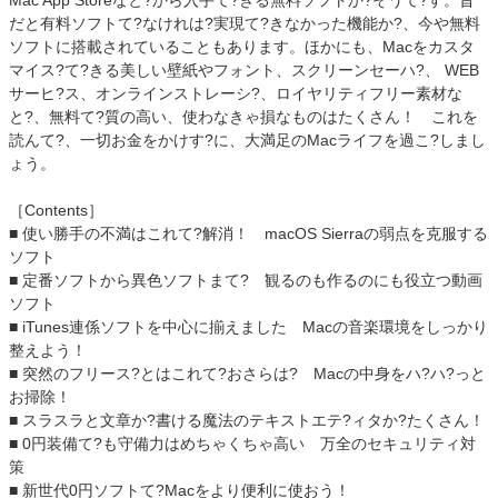
だと有料ソフトて?なけれは?実現て?きなかった機能か?、今や無料
ソフトに搭載されていることもあります。ほかにも、Macをカスタ
マイス?て?きる美しい壁紙やフォント、スクリーンセーハ?、 WEB
サーヒ?ス、オンラインストレーシ?、ロイヤリティフリー素材な
と?、無料て?質の高い、使わなきゃ損なものはたくさん！ これを
読んて?、一切お金をかけす?に、大満足のMacライフを過こ?しまし
ょう。
［Contents］
■ 使い勝手の不満はこれて?解消！ macOS Sierraの弱点を克服する
ソフト
■ 定番ソフトから異色ソフトまて? 観るのも作るのにも役立つ動画
ソフト
■ iTunes連係ソフトを中心に揃えました Macの音楽環境をしっかり
整えよう！
■ 突然のフリース?とはこれて?おさらは? Macの中身をハ?ハ?っと
お掃除！
■ スラスラと文章か?書ける魔法のテキストエテ?ィタか?たくさん！
■ 0円装備て?も守備力はめちゃくちゃ高い 万全のセキュリティ対
策
■ 新世代0円ソフトて?Macをより便利に使おう！