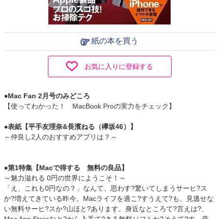
紙の本を買う
お気に入りに登録する
●Mac Fan 2月号のみどころ
【使ってわかった！ MacBook Proの実力をチェック】
●表紙【平手友理奈&長濱ねる（欅坂46）】
～仲良し2人のおすすめアプリは？～
●第1特集【Macで得する 無料の良品】
～魅力溢れる 0円の世界にようこそ！～
「え、これも0円なの？」なんて、思わす?驚いてしまうサーヒ?ス
か?増えてきている昨今。Macライフを過こ?すうえて?も、見逃せな
い無料サーヒ?スか?山ほと?あります。身近なところて?言えは?、
Mac App Storeなと?から入手て?きる無料ソフトか?そうて?す。昔