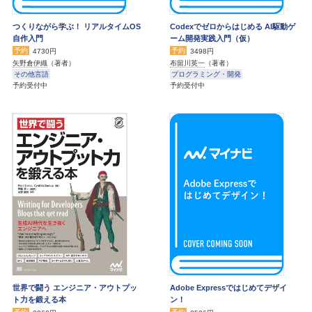
つくりながら学ぶ！ リアルタイムOS
Codexでゼロからはじめる AI駆動ゲ
自作入門
ーム開発実践入門（仮）
予約
予約
4730円
3498円
矢野倉伊織
（著者）
布留川英一
（著者）
その他言語
プログラミング・開発
予約受付中
予約受付中
世界で闘う エンジニア・アウトプッ
Adobe Expressではじめてデザイ
ト力を鍛える本
ン！