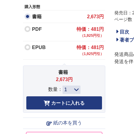
購入形態
発売日：20
書籍
2,673円
ページ数：
PDF
特価：481円
目次
（1,925円引）
著者プ
EPUB
特価：481円
（1,925円引）
発送商品
発送を伴
書籍
2,673円
数量：
紙の本を買う