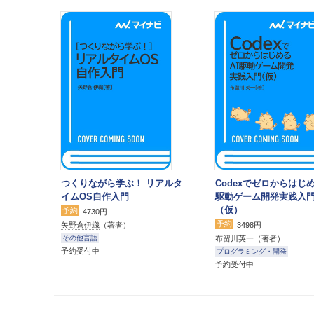
つくりながら学ぶ！ リアルタ
Codexでゼロからはじめ
イムOS自作入門
駆動ゲーム開発実践入
（仮）
予約
4730円
予約
矢野倉伊織
（著者）
3498円
布留川英一
（著者）
その他言語
予約受付中
プログラミング・開発
予約受付中