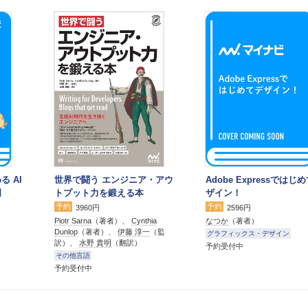
る AI
世界で闘う エンジニア・アウ
Adobe Expressではじ
門
トプット力を鍛える本
ザイン！
予約
予約
3960円
2596円
Piotr Sarna
（著者）、
Cynthia
なつか
（著者）
Dunlop
（著者）、
伊藤 淳一
（監
グラフィックス・デザイン
訳）、
水野 貴明
（翻訳）
予約受付中
その他言語
予約受付中