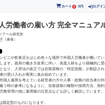
カート
0
ログイ
円
0
人労働者の雇い方 完全マニュア
ドアール研究所
子
（著者）
ンビニや飲食店をはじめ色々な場所で外国人労働者が働いてい
します。政府の働き方改革に伴い、高度人材をより積極的に受
となり、入管法の改正では在留資格の「特定技能」が創設され
者の受け入れが着実に進み始めています。
外国人雇用を考えている経営者の方や人事・総務の担当者が外
雇う時の参考になるように、在留資格の種類や採用方法、契約
労務管理の他に雇用後の注意点なども詳しく解説しています。
Bは固定型のものになります。