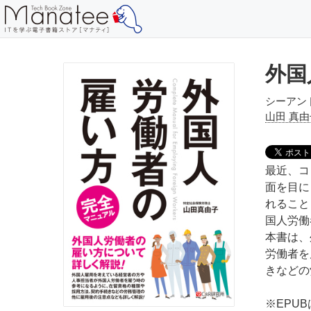
外国
シーアン
山田 真由
最近、コ
面を目に
れること
国人労働
本書は、
労働者を
きなどの
※EPU