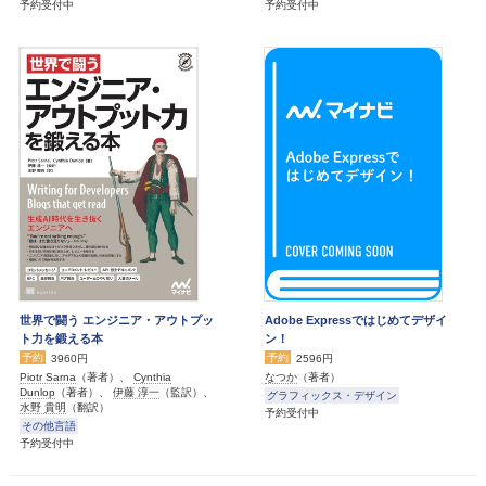
予約受付中
予約受付中
世界で闘う エンジニア・アウトプッ
Adobe Expressではじめてデザイ
ト力を鍛える本
ン！
予約
予約
3960円
2596円
Piotr Sarna
（著者）、
Cynthia
なつか
（著者）
Dunlop
（著者）、
伊藤 淳一
（監訳）、
グラフィックス・デザイン
水野 貴明
（翻訳）
予約受付中
その他言語
予約受付中