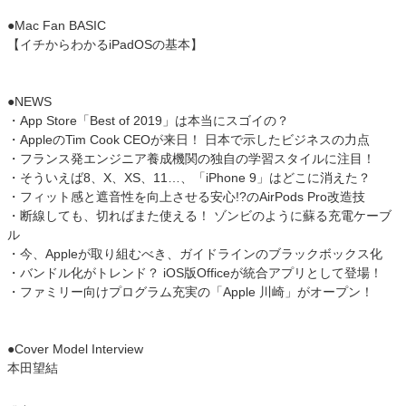
●Mac Fan BASIC
【イチからわかるiPadOSの基本】
●NEWS
・App Store「Best of 2019」は本当にスゴイの？
・AppleのTim Cook CEOが来日！ 日本で示したビジネスの力点
・フランス発エンジニア養成機関の独自の学習スタイルに注目！
・そういえば8、X、XS、11…、「iPhone 9」はどこに消えた？
・フィット感と遮音性を向上させる安心!?のAirPods Pro改造技
・断線しても、切ればまた使える！ ゾンビのように蘇る充電ケーブ
ル
・今、Appleが取り組むべき、ガイドラインのブラックボックス化
・バンドル化がトレンド？ iOS版Officeが統合アプリとして登場！
・ファミリー向けプログラム充実の「Apple 川崎」がオープン！
●Cover Model Interview
本田望結