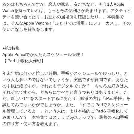
るのはもちろんですが、恋人や家族、友だちなど、もう1人Apple
Watchを持っていれば、もっとその便利さが高まります。アクティビ
ティを競い合ったり、お互いの居場所を確認したり…。本特集で
は、そんなApple Watchの「ふたりでの活用」にフォーカスし、その
使いこなしを解説をします。
●第3特集
Apple Pencilでかんたんスケジュール管理！
【iPad 手帳化大作戦】
年末年始は何かと忙しい時期。手帳がスケジュールでびっしり、と
いう人も多いのではないでしょうか。突然ですが質問です。あなた
の手帳は紙ですか、それともデジタルですか？ もちろん好みは人
それぞれですから、どちらにすべきと言うつもりはありません。た
だ、新しい1年をスタートするにあたり、紙派の方は「iPad手帳」を
試してみてはいかがでしょうか。また、「すでにiPadでスケジュー
ル管理しているよ！」という人は、より本格的にiPadを手帳化して
みませんか？ 本特集ではステップbyステップで、最善のiPad手帳
の作り方・使い方を教えます。