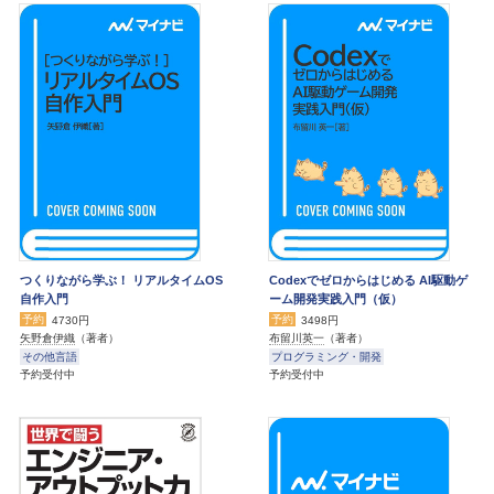
つくりながら学ぶ！ リアルタイムOS
Codexでゼロからはじめる AI駆動ゲ
自作入門
ーム開発実践入門（仮）
予約
予約
4730円
3498円
矢野倉伊織
（著者）
布留川英一
（著者）
その他言語
プログラミング・開発
予約受付中
予約受付中