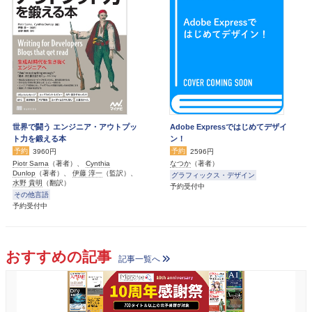
世界で闘う エンジニア・アウトプッ
Adobe Expressではじめてデザイ
ト力を鍛える本
ン！
予約
予約
3960円
2596円
Piotr Sarna
（著者）、
Cynthia
なつか
（著者）
Dunlop
（著者）、
伊藤 淳一
（監訳）、
グラフィックス・デザイン
水野 貴明
（翻訳）
予約受付中
その他言語
予約受付中
おすすめの記事
記事一覧へ