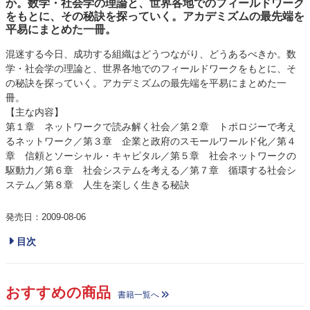
か。数学・社会学の理論と、世界各地でのフィールドワーク
をもとに、その秘訣を探っていく。アカデミズムの最先端を
平易にまとめた一冊。
混迷する今日、成功する組織はどうつながり、どうあるべきか。数
学・社会学の理論と、世界各地でのフィールドワークをもとに、そ
の秘訣を探っていく。アカデミズムの最先端を平易にまとめた一
冊。
【主な内容】
第１章 ネットワークで読み解く社会／第２章 トポロジーで考え
るネットワーク／第３章 企業と政府のスモールワールド化／第４
章 信頼とソーシャル・キャピタル／第５章 社会ネットワークの
駆動力／第６章 社会システムを考える／第７章 循環する社会シ
ステム／第８章 人生を楽しく生きる秘訣
発売日：2009-08-06
目次
おすすめの商品
書籍一覧へ