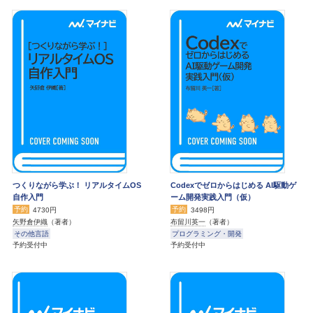
つくりながら学ぶ！ リアルタイムOS
Codexでゼロからはじめる AI駆動ゲ
自作入門
ーム開発実践入門（仮）
予約
予約
4730円
3498円
矢野倉伊織
（著者）
布留川英一
（著者）
その他言語
プログラミング・開発
予約受付中
予約受付中