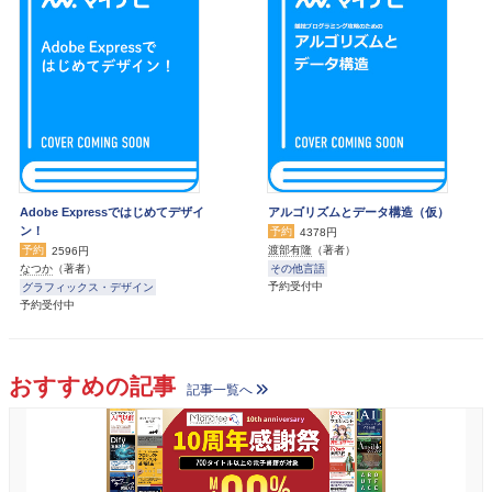
Adobe Expressではじめてデザイ
アルゴリズムとデータ構造（仮）
ン！
予約
4378円
予約
渡部有隆
（著者）
2596円
その他言語
なつか
（著者）
予約受付中
グラフィックス・デザイン
予約受付中
おすすめの記事
記事一覧へ