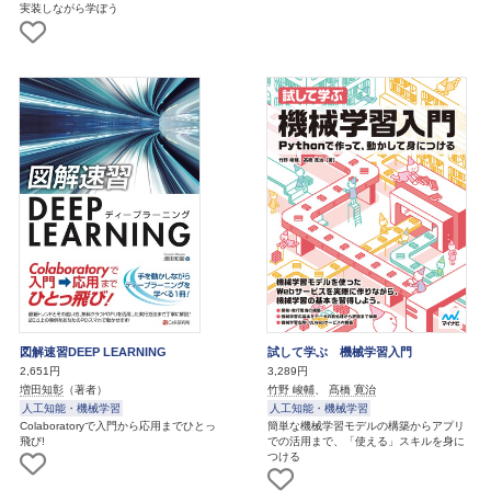
実装しながら学ぼう
図解速習DEEP LEARNING
試して学ぶ 機械学習入門
2,651円
3,289円
増田知彰
（著者）
竹野 峻輔
、
髙橋 寛治
人工知能・機械学習
人工知能・機械学習
Colaboratoryで入門から応用までひとっ
簡単な機械学習モデルの構築からアプリ
飛び!
での活用まで、「使える」スキルを身に
つける