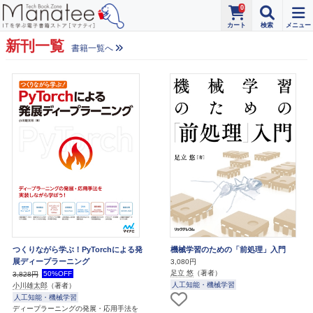
0
新刊一覧
書籍一覧へ
つくりながら学ぶ！PyTorchによる発
機械学習のための「前処理」入門
展ディープラーニング
3,080円
足立 悠
（著者）
50%OFF
3,828円
人工知能・機械学習
小川雄太郎
（著者）
人工知能・機械学習
ディープラーニングの発展・応用手法を