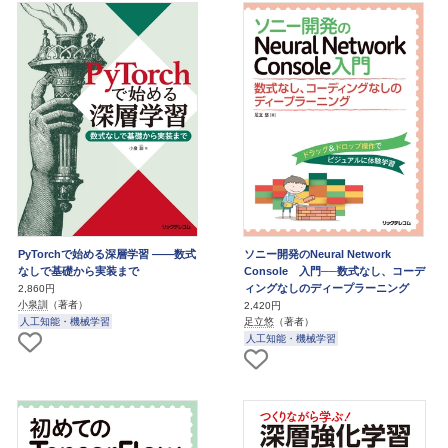
PyTorchで始める深層学習 ――数式
ソニー開発のNeural Network
なしで基礎から実装まで
Console 入門──数式なし、コーデ
ィングなしのディープラーニング
2,860円
小泉訓
（著者）
2,420円
人工知能・機械学習
足立悠
（著者）
人工知能・機械学習