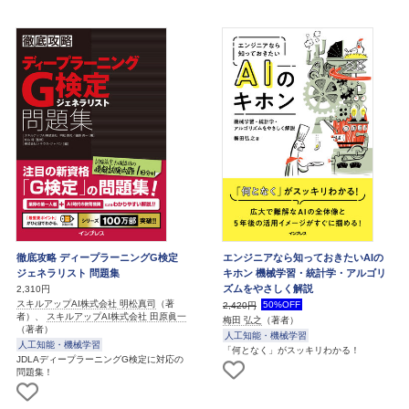
徹底攻略 ディープラーニングG検定
エンジニアなら知っておきたいAIの
ジェネラリスト 問題集
キホン 機械学習・統計学・アルゴリ
ズムをやさしく解説
2,310円
スキルアップAI株式会社 明松真司
（著
50%OFF
2,420円
者）、
スキルアップAI株式会社 田原眞一
梅田 弘之
（著者）
（著者）
人工知能・機械学習
人工知能・機械学習
「何となく」がスッキリわかる！
JDLAディープラーニングG検定に対応の
問題集！