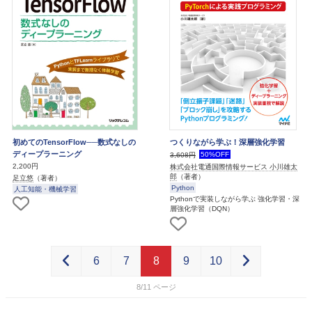
初めてのTensorFlow──数式なしの
つくりながら学ぶ！深層強化学習
ディープラーニング
50%OFF
3,608円
2,200円
株式会社電通国際情報サービス 小川雄太
郎
（著者）
足立悠
（著者）
Python
人工知能・機械学習
Pythonで実装しながら学ぶ 強化学習・深
層強化学習（DQN）
6
7
8
9
10
8/11