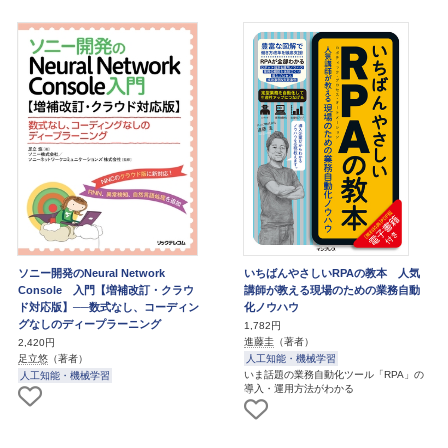
ソニー開発のNeural Network
いちばんやさしいRPAの教本 人気
Console 入門【増補改訂・クラウ
講師が教える現場のための業務自動
ド対応版】──数式なし、コーディン
化ノウハウ
グなしのディープラーニング
1,782円
進藤圭
（著者）
2,420円
人工知能・機械学習
足立悠
（著者）
いま話題の業務自動化ツール「RPA」の
人工知能・機械学習
導入・運用方法がわかる