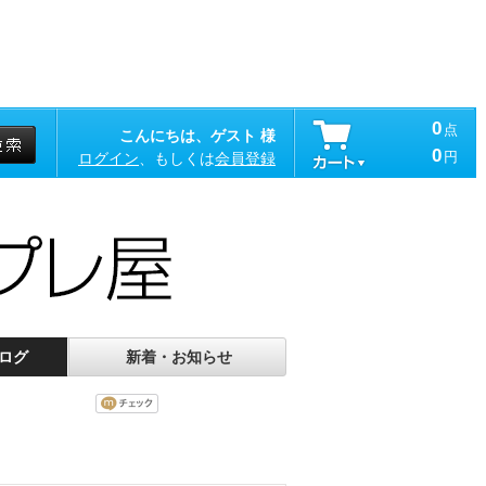
0
点
こんにちは、ゲスト 様
0
円
ログイン
、もしくは
会員登録
ログ
新着・お知らせ