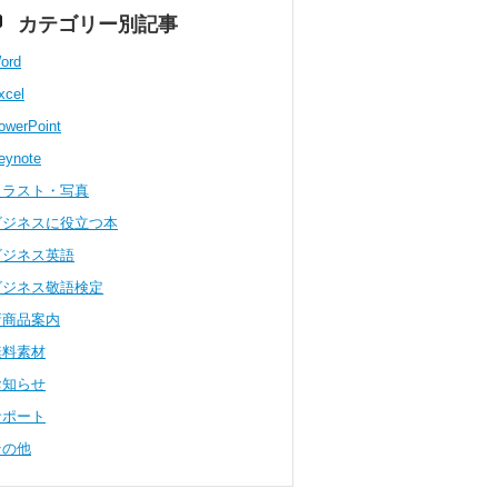
カテゴリー別記事
ord
xcel
owerPoint
eynote
イラスト・写真
ビジネスに役立つ本
ビジネス英語
ビジネス敬語検定
新商品案内
無料素材
お知らせ
サポート
その他