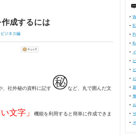
W
を作成するには
E
ト ビジネス編
P
K
や、社外秘の資料に記す
など、丸で囲んだ文
囲い文字」
機能を利用すると簡単に作成できま