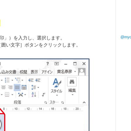
方
@my
は「印」）を入力し、選択します。
［囲い文字］ボタンをクリックします。