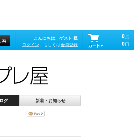
0
点
こんにちは、ゲスト 様
0
円
ログイン
、もしくは
会員登録
ログ
新着・お知らせ