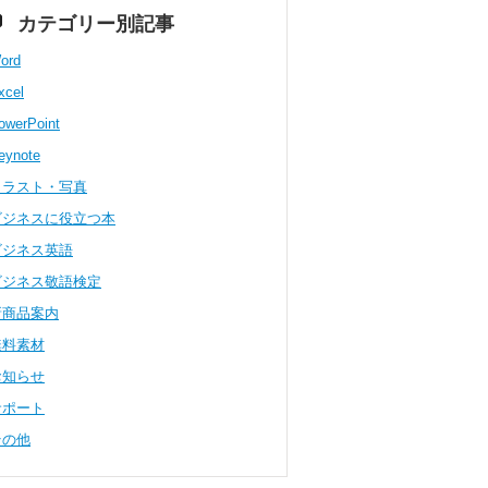
カテゴリー別記事
ord
xcel
owerPoint
eynote
イラスト・写真
ビジネスに役立つ本
ビジネス英語
ビジネス敬語検定
新商品案内
無料素材
お知らせ
サポート
その他