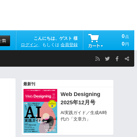
0
点
こんにちは、ゲスト 様
0
円
ログイン
、もしくは
会員登録
最新刊
Web Designing
2025年12月号
AI実践ガイド／生成AI時
代の「文章力」