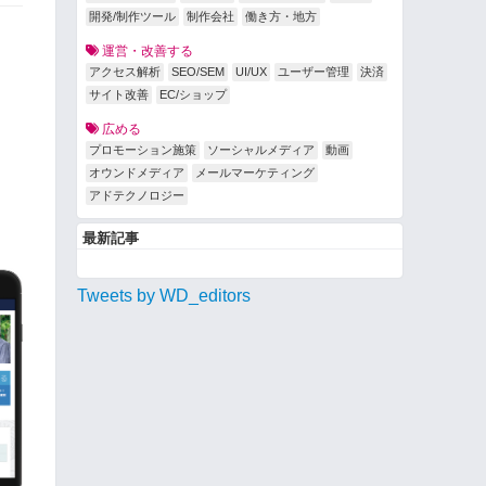
開発/制作ツール
制作会社
働き方・地方
運営・改善する
アクセス解析
SEO/SEM
UI/UX
ユーザー管理
決済
サイト改善
EC/ショップ
広める
プロモーション施策
ソーシャルメディア
動画
オウンドメディア
メールマーケティング
アドテクノロジー
最新記事
Tweets by WD_editors