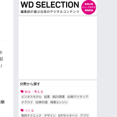
ネ
顧
り
分野から探す
知る・考える
ビジネスモデル
起業
統計/調査
企画/アイディア
注額
クラウド
法律/行政
検索エンジン
つくる
制作テクニック
デザイン
IoT/サイネージ
アプリ