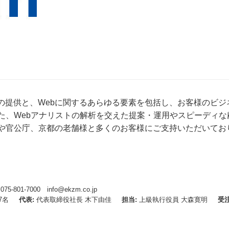
ラの提供と、Webに関するあらゆる要素を包括し、お客様のビジ
た、Webアナリストの解析を交えた提案・運用やスピーディな
や官公庁、京都の老舗様と多くのお客様にご支持いただいてお
1-7000 info@ekzm.co.jp
7名
代表
代表取締役社長 木下由佳
担当
上級執行役員 大森寛明
受