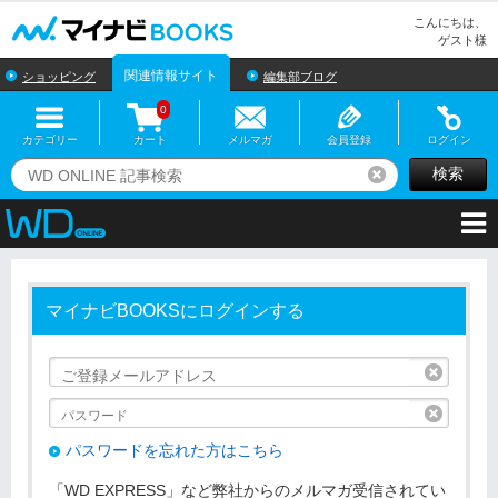
マイナビBOOKS
こんにちは、
ゲスト様
関連情報サイト
ショッピング
編集部ブログ
0
カテゴリー
カート
メルマガ
会員登録
ログイン
検索
リセット
マイナビBOOKSにログインする
リセッ
リセッ
パスワードを忘れた方はこちら
「WD EXPRESS」など弊社からのメルマガ受信されてい