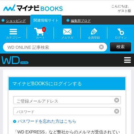
マイナビBOOKS
こんにちは、
ゲスト様
関連情報サイト
ショッピング
編集部ブログ
0
カテゴリー
カート
メルマガ
会員登録
ログイン
検索
リセット
マイナビBOOKSにログインする
リセッ
リセッ
パスワードを忘れた方はこちら
「WD EXPRESS」など弊社からのメルマガ受信されてい