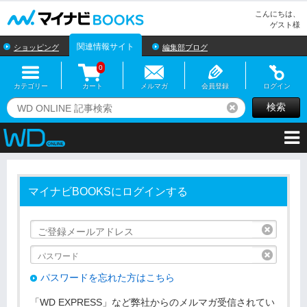
マイナビBOOKS
こんにちは、
ゲスト様
関連情報サイト
ショッピング
編集部ブログ
0
カテゴリー
カート
メルマガ
会員登録
ログイン
検索
リセット
マイナビBOOKSにログインする
リセッ
リセッ
パスワードを忘れた方はこちら
「WD EXPRESS」など弊社からのメルマガ受信されてい