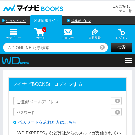
マイナビBOOKS
こんにちは、
ゲスト様
関連情報サイト
ショッピング
編集部ブログ
0
カテゴリー
カート
メルマガ
会員登録
ログイン
検索
リセット
マイナビBOOKSにログインする
リセッ
リセッ
パスワードを忘れた方はこちら
「WD EXPRESS」など弊社からのメルマガ受信されてい