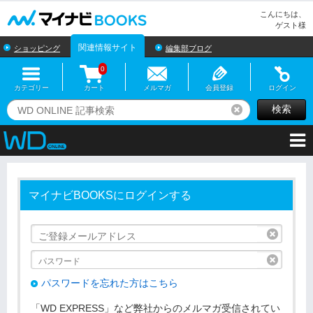
マイナビBOOKS
こんにちは、
ゲスト様
関連情報サイト
ショッピング
編集部ブログ
0
カテゴリー
カート
メルマガ
会員登録
ログイン
検索
リセット
マイナビBOOKSにログインする
リセッ
リセッ
パスワードを忘れた方はこちら
「WD EXPRESS」など弊社からのメルマガ受信されてい