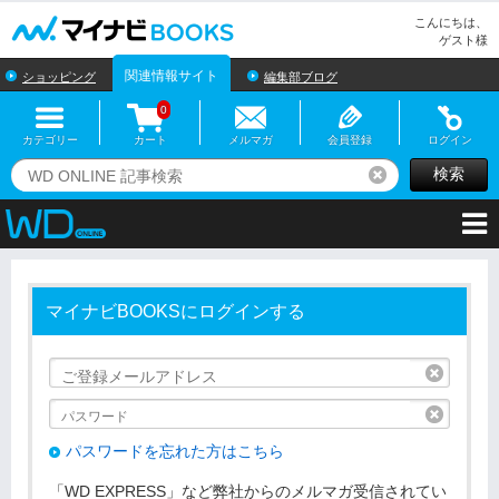
マイナビBOOKS
こんにちは、
ゲスト様
関連情報サイト
ショッピング
編集部ブログ
0
カテゴリー
カート
メルマガ
会員登録
ログイン
検索
リセット
マイナビBOOKSにログインする
リセッ
リセッ
パスワードを忘れた方はこちら
「WD EXPRESS」など弊社からのメルマガ受信されてい