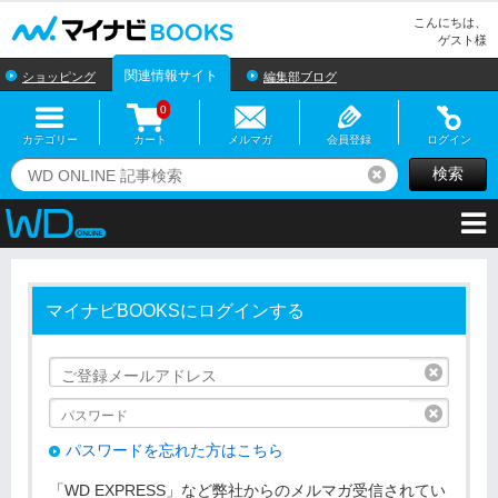
マイナビBOOKS
こんにちは、
ゲスト様
関連情報サイト
ショッピング
編集部ブログ
0
カテゴリー
カート
メルマガ
会員登録
ログイン
検索
リセット
マイナビBOOKSにログインする
リセッ
リセッ
パスワードを忘れた方はこちら
「WD EXPRESS」など弊社からのメルマガ受信されてい