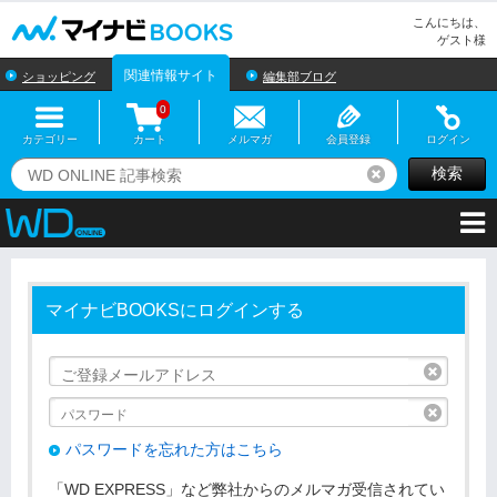
マイナビBOOKS
こんにちは、
ゲスト様
関連情報サイト
ショッピング
編集部ブログ
0
カテゴリー
カート
メルマガ
会員登録
ログイン
検索
リセット
マイナビBOOKSにログインする
リセッ
リセッ
パスワードを忘れた方はこちら
「WD EXPRESS」など弊社からのメルマガ受信されてい