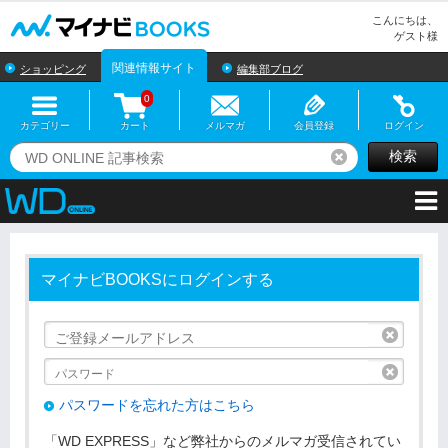
マイナビBOOKS
こんにちは、
ゲスト様
関連情報サイト
ショッピング
編集部ブログ
0
カテゴリー
カート
メルマガ
会員登録
ログイン
検索
リセット
マイナビBOOKSにログインする
リセッ
リセッ
パスワードを忘れた方はこちら
「WD EXPRESS」など弊社からのメルマガ受信されてい