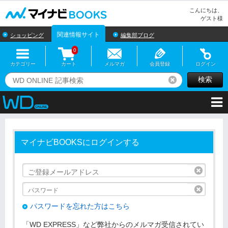
マイナビBOOKS
こんにちは、
ゲスト様
関連情報サイト
ショッピング
編集部ブログ
0
カテゴリー
カート
メルマガ
会員登録
ログイン
検索
リセット
マイナビBOOKSにログインする
リセッ
リセッ
パスワードを忘れた方はこちら
「WD EXPRESS」など弊社からのメルマガ受信されてい