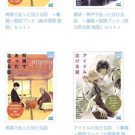
将棋であった泣ける話 ＜書
横浜・神戸であった泣ける
籍＋朗読ブック［鈴木環那 朗
話 ＜書籍＋朗読ブック［西
読］セット＞
山宏太朗 朗読］セット＞
将棋であった泣ける話
アイドルの泣ける話 ＜書籍
＋朗読ブック［大関英里 朗