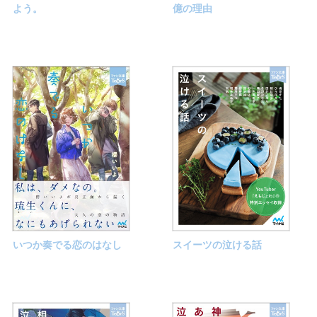
よう。
億の理由
いつか奏でる恋のはなし
スイーツの泣ける話