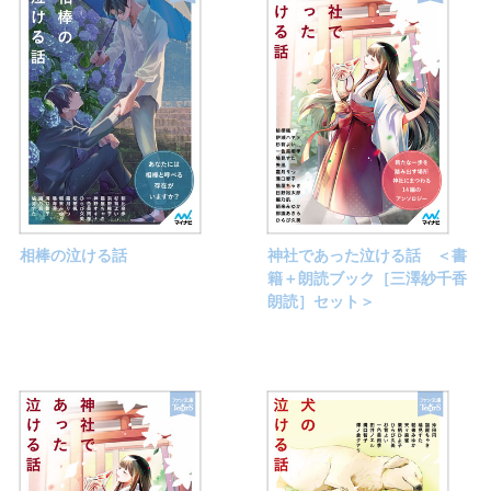
相棒の泣ける話
神社であった泣ける話 ＜書
籍＋朗読ブック［三澤紗千香
朗読］セット＞