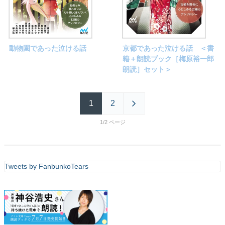
動物園であった泣ける話
京都であった泣ける話 ＜書
籍＋朗読ブック［梅原裕一郎
朗読］セット＞
1
2
1/2
Tweets by FanbunkoTears