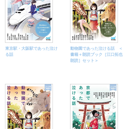
東京駅・大阪駅であった泣け
動物園であった泣ける話 ＜
る話
書籍＋朗読ブック［江口拓也
朗読］セット＞