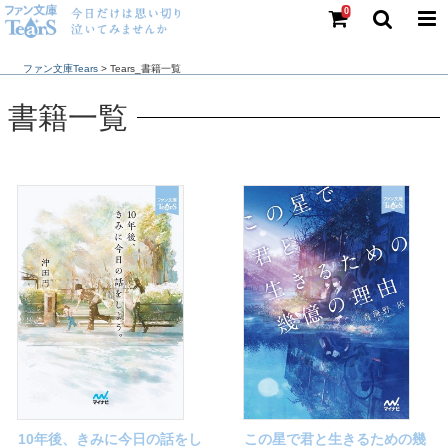
0
ファン文庫Tears
>
書籍一覧
10年後、きみに今日の話をし
この星で君と生きるための幾