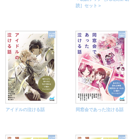
読］セット＞
アイドルの泣ける話
同窓会であった泣ける話