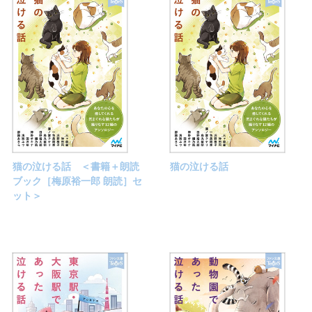
猫の泣ける話 ＜書籍＋朗読
猫の泣ける話
ブック［梅原裕一郎 朗読］セ
ット＞