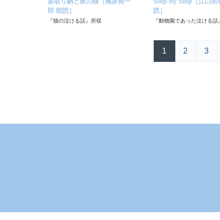
星取り網と夜の猫［梅原裕一
Step by Step［江口拓
郎 朗読］
読］
『猫の泣ける話』所収
『動物園であった泣ける話
1
2
3