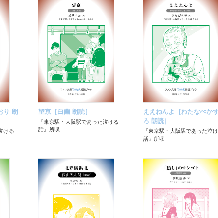
り 朗
望京［白蘭 朗読］
ええねんよ［わたなべか
ろ 朗読］
『東京駅・大阪駅であった泣ける
話』所収
泣ける
『東京駅・大阪駅であった泣け
話』所収