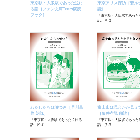
東京駅・大阪駅であった泣け
東京アリス探訪［碧ルナ
る話［ファン文庫Tears朗読
読］
ブック］
『東京駅・大阪駅であった
話』所収
わたしたちは嘘つき［早川昌
富士山は見えたか見え
佐 朗読］
［藤井孝弘 朗読］
『東京駅・大阪駅であった泣ける
『東京駅・大阪駅であった
話』所収
話』所収