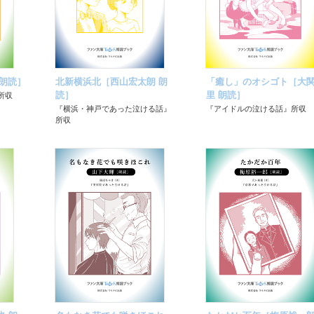
朗読］
北新横浜北［西山宏太朗 朗
「癒し」のオシゴト［大
読］
里 朗読］
所収
『横浜・神戸であった泣ける話』
『アイドルの泣ける話』所収
所収