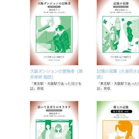
大阪ダンジョンの冒険者［酒
記憶の花園［久保田さお
井孝祥 朗読］
読］
『東京駅・大阪駅であった泣ける
『東京駅・大阪駅であった
話』所収
話』所収