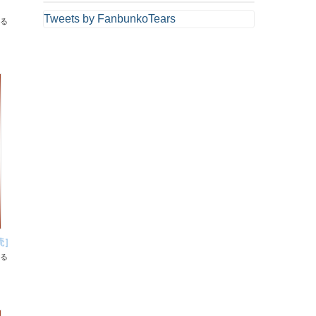
Tweets by FanbunkoTears
る
読］
る