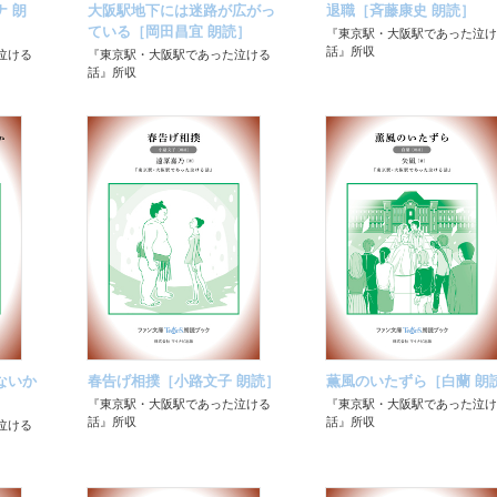
 朗
大阪駅地下には迷路が広がっ
退職［斉藤康史 朗読］
ている［岡田昌宜 朗読］
『東京駅・大阪駅であった泣け
話』所収
泣ける
『東京駅・大阪駅であった泣ける
話』所収
ないか
春告げ相撲［小路文子 朗読］
薫風のいたずら［白蘭 朗
『東京駅・大阪駅であった泣ける
『東京駅・大阪駅であった泣け
話』所収
話』所収
泣ける