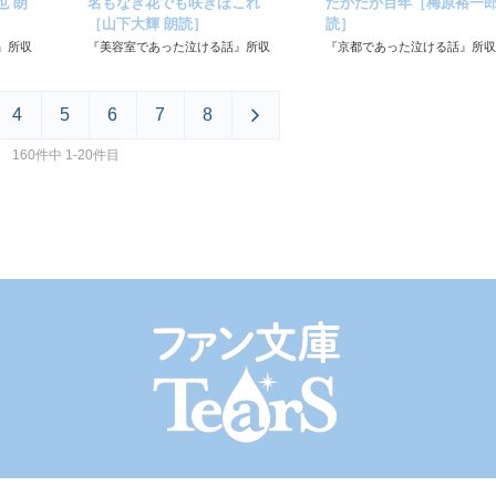
也 朗
名もなき花でも咲きほこれ
たかだか百年［梅原裕一郎
［山下大輝 朗読］
読］
』所収
『美容室であった泣ける話』所収
『京都であった泣ける話』所収
4
5
6
7
8
160件中 1-20件目