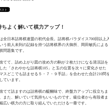
持ちよく解いて棋力アップ！
は全日本詰将棋連盟の初代会長。詰将棋パラダイス700回以上
いう前人未到の記録を持つ詰将棋界の大御所、岡田敏氏による
棋問題集です。
捨てて、詰め上がり図の攻め方の駒が２枚だけになる清涼詰を
した「さわやかな詰将棋105」と玉の位置を次々に変化させた
1マスどこでも詰ませる５・７・９手詰」を合わせた合計210問
しています。
捨てて詰ますのは詰将棋の醍醐味で、終盤力アップに役立ちま
、また、解いていて気持ちいいものです。級位者から有段者ま
幅広い棋力の方に取り組んでいただける一冊です。