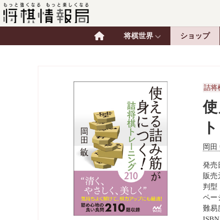
将棋世界
ショップ
詰将
使
ト
岡田
発売日
販売
判型
ペー
難易
ISBN