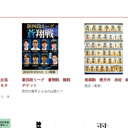
紀女流
新四段リーグ 蒼翔戦 観戦
将棋駒 燈月作 赤柾 
ー＆タ
チケット
燈月
（著者）
世代の旗手となるのは誰だ？
おう 大