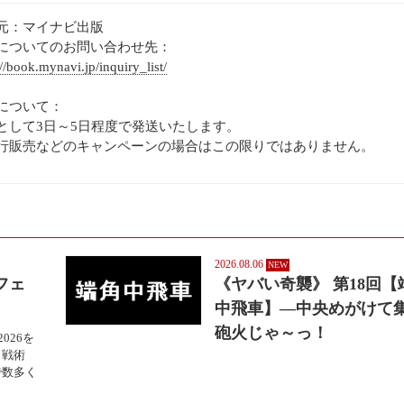
元：マイナビ出版
についてのお問い合わせ先：
://book.mynavi.jp/inquiry_list/
について：
として3日～5日程度で発送いたします。
行販売などのキャンペーンの場合はこの限りではありません。
2026.08.06
フェ
《ヤバい奇襲》 第18回【
中飛車】—中央めがけて
砲火じゃ～っ！
026を
・戦術
で数多く