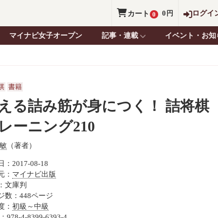
0
ログイ
カート
円
0
マイナビ女子オープン
記事・連載
イベント・お知
棋
書籍
える詰み筋が身につく！ 詰将棋
レーニング210
 敏
（著者）
：2017-08-18
元：
マイナビ出版
：文庫判
ジ数：448ページ
度：
初級～中級
：978-4-8399-6393-4