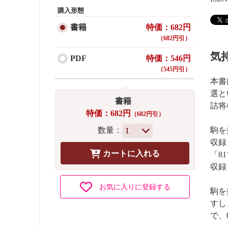
購入形態
書籍
特価：682円
（682円引）
気
PDF
特価：546円
（545円引）
本書
選と
書籍
詰将
特価：682円
（682円引）
数量：
駒を
収録
「8
収録
お気に入りに登録する
駒を
すし
で、