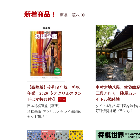
新着商品！
商品一覧へ
【豪華版】令和８年版 将棋
中村太地八段、室谷由
年鑑 2026【-アクリルスタン
三段と行く 陣屋カレ
ドほか特典付-】
イトル戦体験
日本将棋連盟
（著者）
タイトル戦の雰囲気を味わ
好評伊勢海老プランも！
将棋年鑑+アクリルスタンド+動画の
セット商品！