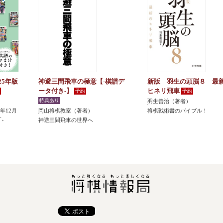
25年版
神避三間飛車の極意【-棋譜デ
新版 羽生の頭脳８ 最
ータ付き-】
ヒネリ飛車
羽生善治
（著者）
5年12月
岡山将棋教室
（著者）
将棋戦術書のバイブル！
す。
神避三間飛車の世界へ