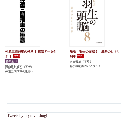
神避三間飛車の極意【-棋譜データ付
新版 羽生の頭脳８ 最新のヒネリ
き-】
飛車
羽生善治
（著者）
将棋戦術書のバイブル！
岡山将棋教室
（著者）
神避三間飛車の世界へ
Tweets by mynavi_shogi