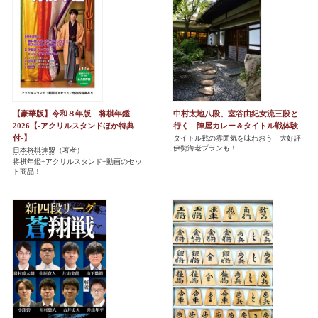
【豪華版】令和８年版 将棋年鑑
中村太地八段、室谷由紀女流三段と
2026【-アクリルスタンドほか特典
行く 陣屋カレー＆タイトル戦体験
付-】
タイトル戦の雰囲気を味わおう 大好評
伊勢海老プランも！
日本将棋連盟
（著者）
将棋年鑑+アクリルスタンド+動画のセッ
ト商品！