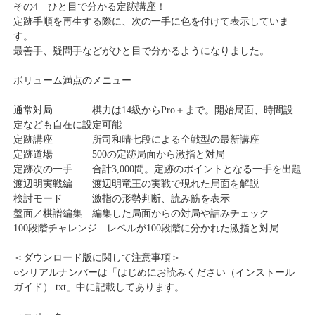
その4 ひと目で分かる定跡講座！
定跡手順を再生する際に、次の一手に色を付けて表示していま
す。
最善手、疑問手などがひと目で分かるようになりました。
ボリューム満点のメニュー
通常対局 棋力は14級からPro＋まで。開始局面、時間設
定なども自在に設定可能
定跡講座 所司和晴七段による全戦型の最新講座
定跡道場 500の定跡局面から激指と対局
定跡次の一手 合計3,000問。定跡のポイントとなる一手を出題
渡辺明実戦編 渡辺明竜王の実戦で現れた局面を解説
検討モード 激指の形勢判断、読み筋を表示
盤面／棋譜編集 編集した局面からの対局や詰みチェック
100段階チャレンジ レベルが100段階に分かれた激指と対局
＜ダウンロード版に関して注意事項＞
○シリアルナンバーは「はじめにお読みください（インストール
ガイド）.txt」中に記載してあります。