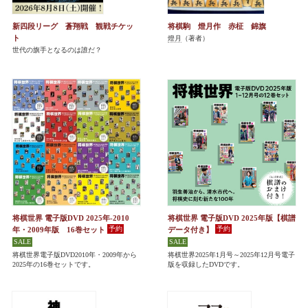
新四段リーグ 蒼翔戦 観戦チケッ
将棋駒 燈月作 赤柾 錦旗
ト
燈月
（著者）
世代の旗手となるのは誰だ？
将棋世界 電子版DVD 2025年-2010
将棋世界 電子版DVD 2025年版【棋譜
年・2009年版 16巻セット
データ付き】
将棋世界電子版DVD2010年・2009年から
将棋世界2025年1月号～2025年12月号電子
2025年の16巻セットです。
版を収録したDVDです。