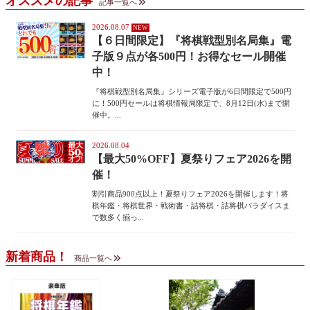
オススメの記事
記事一覧へ
2026.08.07
【６日間限定】『将棋戦型別名局集』電
子版９点が各500円！お得なセール開催
中！
『将棋戦型別名局集』シリーズ電子版が6日間限定で500円
に！500円セールは将棋情報局限定で、8月12日(水)まで開
催中。...
2026.08.04
【最大50%OFF】夏祭りフェア2026を開
催！
割引商品900点以上！夏祭りフェア2026を開催します！将
棋年鑑・将棋世界・戦術書・詰将棋・詰将棋パラダイスま
で数多く揃っ...
新着商品！
商品一覧へ