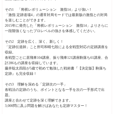
その1 「将棋レボリューション 激指14」より強い！
「激指 定跡道場4」の通常対局モードでは最新版の激指との対局
を楽しむことができます。
2015年に発売した「将棋レボリューション 激指14」よりさらに
一段階強くなったプロレベルの強さを体感してください。
その2 定跡を広く、深く、新しく！
「定跡伝道師」こと所司和晴七段による全戦型対応の定跡講座を
収録。
各戦型ごとに居飛車104講座、振り飛車121講座駒落ち61講座、合
計286もの講座を収録しています。
藤井聡太四段が5歳で初めて勉強した戦術書『【決定版】駒落ち
定跡』も完全収録！
その3 理解を深める「定跡次の一手」
各戦法の定跡のうち、ポイントとなる一手を次の一手形式で出
題。
講座と合わせて定跡を深く理解できます。
3,000問に及ぶ問題を解けばあなたも定跡マスター！