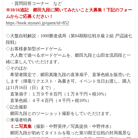
・質問回答コーナー など
※10/16追記 郷田九段に聞いてみたいこと大募集！下記のフォー
ムからご応募ください！
https://book.mynavi.jp/quest/id=852
◇大盤自戦解説：1000勝達成局（第84期順位戦Ｂ級２組 戸辺誠七
段戦）
◇お客様参加型ボードゲーム
大人数で遊べるボードゲームを、郷田九段と山田女流四段と一
緒に楽しんでいただけます。
◇そのほか
希望者限定で、郷田真隆九段の直筆扇子、直筆色紙を販売いた
します（揮毫リクエスト・為書き可。イベント当日お渡し。購入
は11月16日（日）まで）。
直筆扇子：１万９千８百円（１万８千円＋税10%）
直筆色紙：４千４百円（４千円＋税10%）
◇記念撮影
郷田九段とのツーショット撮影をしていただけます。
◇来場者特典
ミニ写真集
（撮影・中野英伴／写真提供・中野伴水）
郷田九段が初めてタイトルを取った第33期王位戦の対局風景な