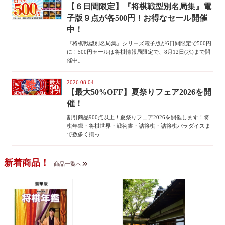
【６日間限定】『将棋戦型別名局集』電
子版９点が各500円！お得なセール開催
中！
『将棋戦型別名局集』シリーズ電子版が6日間限定で500円
に！500円セールは将棋情報局限定で、8月12日(水)まで開
催中。...
2026.08.04
【最大50%OFF】夏祭りフェア2026を開
催！
割引商品900点以上！夏祭りフェア2026を開催します！将
棋年鑑・将棋世界・戦術書・詰将棋・詰将棋パラダイスま
で数多く揃っ...
新着商品！
商品一覧へ