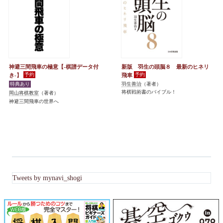
神避三間飛車の極意【-棋譜データ付
新版 羽生の頭脳８ 最新のヒネリ
き-】
飛車
羽生善治
（著者）
将棋戦術書のバイブル！
岡山将棋教室
（著者）
神避三間飛車の世界へ
Tweets by mynavi_shogi