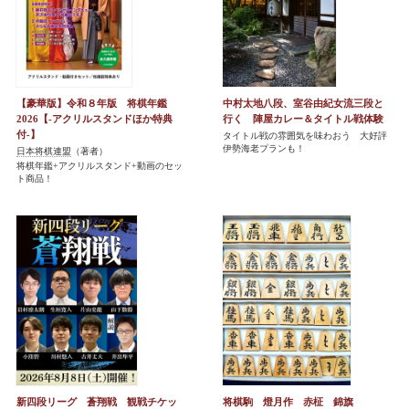
【豪華版】令和８年版 将棋年鑑
中村太地八段、室谷由紀女流三段と
2026【-アクリルスタンドほか特典
行く 陣屋カレー＆タイトル戦体験
付-】
タイトル戦の雰囲気を味わおう 大好評
伊勢海老プランも！
日本将棋連盟
（著者）
将棋年鑑+アクリルスタンド+動画のセッ
ト商品！
新四段リーグ 蒼翔戦 観戦チケッ
将棋駒 燈月作 赤柾 錦旗