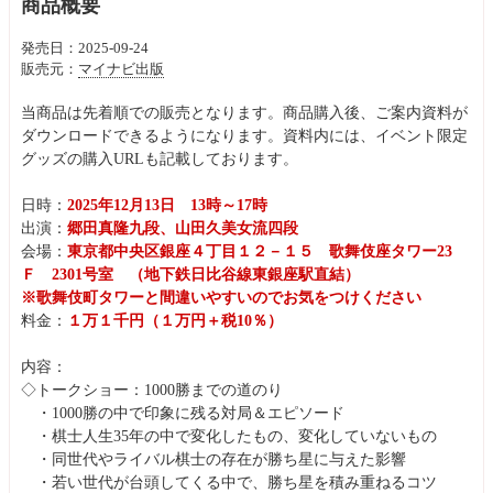
商品概要
発売日：2025-09-24
販売元：
マイナビ出版
当商品は先着順での販売となります。商品購入後、ご案内資料が
ダウンロードできるようになります。資料内には、イベント限定
グッズの購入URLも記載しております。
日時：
2025年12月13日 13時～17時
出演：
郷田真隆九段、山田久美女流四段
会場：
東京都中央区銀座４丁目１２－１５ 歌舞伎座タワー23
Ｆ 2301号室 （地下鉄日比谷線東銀座駅直結）
※歌舞伎町タワーと間違いやすいのでお気をつけください
料金：
１万１千円（１万円＋税10％）
内容：
◇トークショー：1000勝までの道のり
・1000勝の中で印象に残る対局＆エピソード
・棋士人生35年の中で変化したもの、変化していないもの
・同世代やライバル棋士の存在が勝ち星に与えた影響
・若い世代が台頭してくる中で、勝ち星を積み重ねるコツ