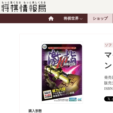
将棋世界
ショップ
ソフ
マ
ン
発売日
販売
ISBN
購入形態