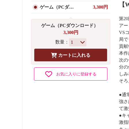
【W
ゲーム（PCダウンロード）
3,300円
第2
アー
ゲーム（PCダウンロード）
VS
3,300円
局で
数量：
貢献
本作
次の
分の
しみ
お気に入りに登録する
そろ
●通
強さ
て激
●キ
激指