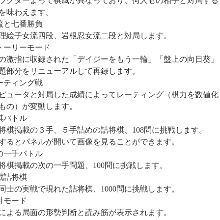
ラクターよって棋風が異なっており、何人もの相手と対局する
を味わえます。
流と七番勝負
理絵子女流四段、岩根忍女流二段と対局します。
トーリーモード
の激指に収録された「デイジーをもう一輪」「盤上の向日葵」
題部分をリニューアルして再録します。
ーティング戦
ピュータと対局した成績によってレーティング（棋力を数値化
もの）が変動します。
棋バトル
将棋掲載の３手、５手詰めの詰将棋、108問に挑戦します。
するとパネルが開いて画像を見ることができます。
の一手バトル
将棋掲載の次の一手問題、100問に挑戦します。
戦詰将棋
同士の実戦で現れた詰将棋、1000問に挑戦します。
討モード
による局面の形勢判断と読み筋が表示されます。