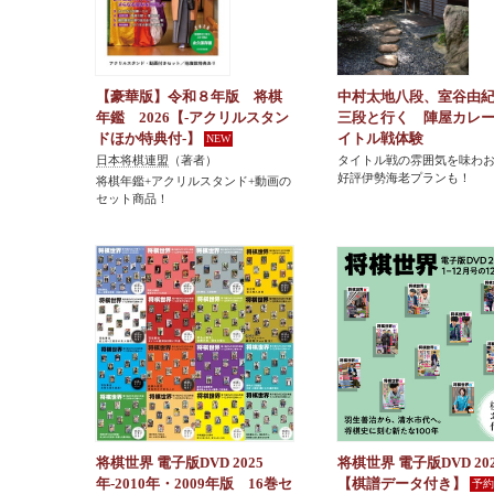
【豪華版】令和８年版 将棋
中村太地八段、室谷由
年鑑 2026【-アクリルスタン
三段と行く 陣屋カレ
ドほか特典付-】
イトル戦体験
日本将棋連盟
（著者）
タイトル戦の雰囲気を味わ
好評伊勢海老プランも！
将棋年鑑+アクリルスタンド+動画の
セット商品！
将棋世界 電子版DVD 2025
将棋世界 電子版DVD 20
年-2010年・2009年版 16巻セ
【棋譜データ付き】