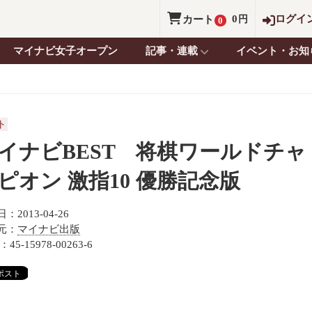
0
ログイ
カート
円
0
マイナビ女子オープン
記事・連載
イベント・お知
ト
イナビBEST 将棋ワールドチャ
ピオン 激指10 優勝記念版
：2013-04-26
元：
マイナビ出版
：45-15978-00263-6