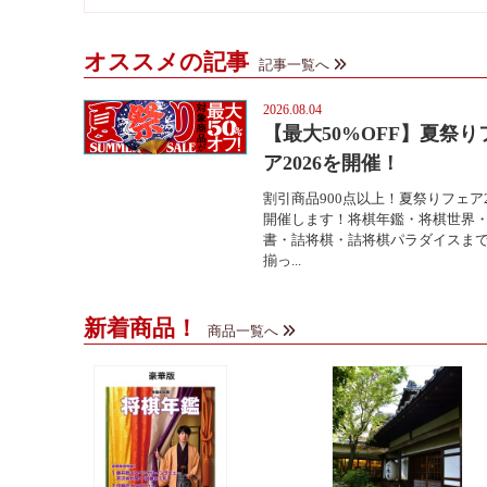
オススメの記事
記事一覧へ
2026.08.04
【最大50%OFF】夏祭り
ア2026を開催！
割引商品900点以上！夏祭りフェア2
開催します！将棋年鑑・将棋世界
書・詰将棋・詰将棋パラダイスま
揃っ...
新着商品！
商品一覧へ