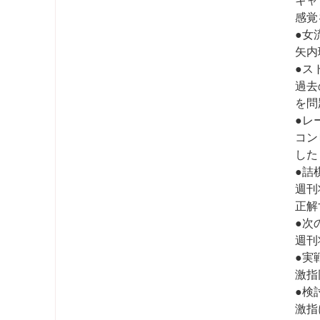
キャ
感覚
●女
矢内
●ス
過去
を問
●レ
コン
した
●詰
週刊
正解
●次
週刊
●実
激指
●検
激指