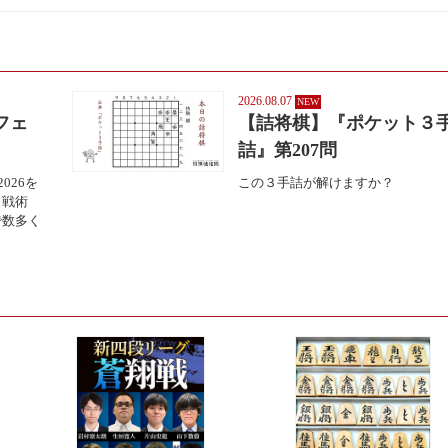
2026.08.07
フェ
【詰将棋】『ポケット３
詰』第207問
026を
この３手詰が解けますか？
・戦術
で数多く