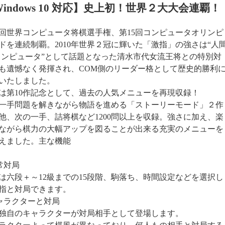
indows 10 対応】史上初！世界２大大会連覇！
0回世界コンピュータ将棋選手権、第15回コンピュータオリンピ
ドを連続制覇。2010年世界２冠に輝いた「激指」の強さは“人
コンピュータ”として話題となった清水市代女流王将との特別対
も遺憾なく発揮され、COM側のリーダー格として歴史的勝利
いたしました。
は第10作記念として、過去の人気メニューを再現収録！
一手問題を解きながら物語を進める「ストーリーモード」２作
他、次の一手、詰将棋など1200問以上を収録。強さに加え、楽
ながら棋力の大幅アップを図ることが出来る充実のメニューを
えました。主な機能
常対局
は六段＋～12級までの15段階、駒落ち、時間設定などを選択し
指と対局できます。
ャラクターと対局
独自のキャラクターが対局相手として登場します。