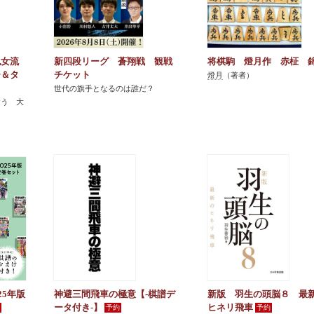
紀女流
新四段リーグ 蒼翔戦 観戦
将棋駒 燈月作 赤柾 
ー＆タ
チケット
燈月
（著者）
世代の旗手となるのは誰だ？
おう 大
25年版
神避三間飛車の極意【-棋譜デ
新版 羽生の頭脳８ 最
ータ付き-】
ヒネリ飛車