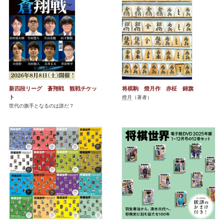
新四段リーグ 蒼翔戦 観戦チケッ
将棋駒 燈月作 赤柾 錦旗
ト
燈月
（著者）
世代の旗手となるのは誰だ？