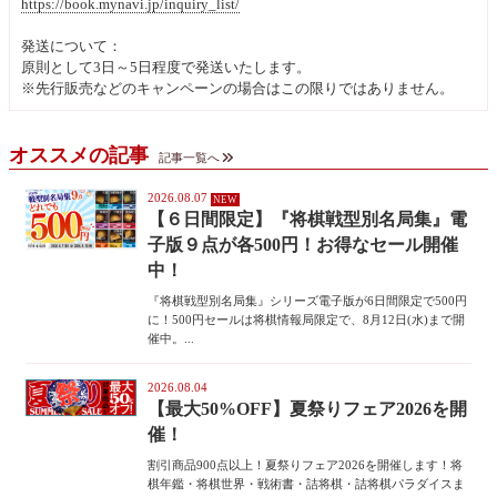
https://book.mynavi.jp/inquiry_list/
発送について：
原則として3日～5日程度で発送いたします。
※先行販売などのキャンペーンの場合はこの限りではありません。
オススメの記事
記事一覧へ
2026.08.07
【６日間限定】『将棋戦型別名局集』電
子版９点が各500円！お得なセール開催
中！
『将棋戦型別名局集』シリーズ電子版が6日間限定で500円
に！500円セールは将棋情報局限定で、8月12日(水)まで開
催中。...
2026.08.04
【最大50%OFF】夏祭りフェア2026を開
催！
割引商品900点以上！夏祭りフェア2026を開催します！将
棋年鑑・将棋世界・戦術書・詰将棋・詰将棋パラダイスま