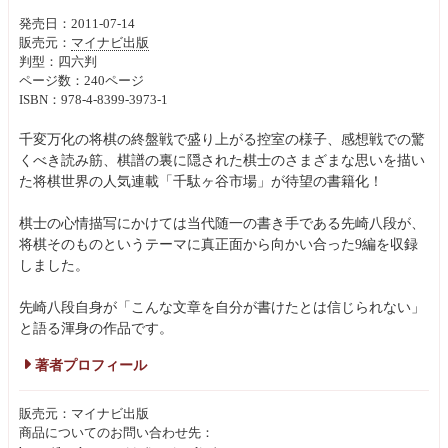
発売日：2011-07-14
販売元：
マイナビ出版
判型：四六判
ページ数：240ページ
ISBN：978-4-8399-3973-1
千変万化の将棋の終盤戦で盛り上がる控室の様子、感想戦での驚
くべき読み筋、棋譜の裏に隠された棋士のさまざまな思いを描い
た将棋世界の人気連載「千駄ヶ谷市場」が待望の書籍化！
棋士の心情描写にかけては当代随一の書き手である先崎八段が、
将棋そのものというテーマに真正面から向かい合った9編を収録
しました。
先崎八段自身が「こんな文章を自分が書けたとは信じられない」
と語る渾身の作品です。
著者プロフィール
販売元：マイナビ出版
商品についてのお問い合わせ先：