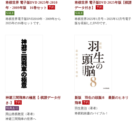
将棋世界 電子版DVD 2025年-2010
将棋世界 電子版DVD 2025年版【棋譜
年・2009年版 16巻セット
データ付き】
将棋世界電子版DVD2010年・2009年から
将棋世界2025年1月号～2025年12月号電子
2025年の16巻セットです。
版を収録したDVDです。
神避三間飛車の極意【-棋譜データ付
新版 羽生の頭脳８ 最新のヒネリ
き-】
飛車
羽生善治
（著者）
将棋戦術書のバイブル！
岡山将棋教室
（著者）
神避三間飛車の世界へ