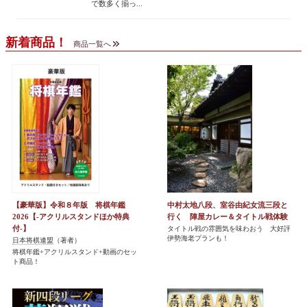
で数多く揃っ...
新着商品！
商品一覧へ
【豪華版】令和８年版 将棋年鑑
中村太地八段、室谷由紀女流三段と
2026【-アクリルスタンドほか特典
行く 陣屋カレー＆タイトル戦体験
付-】
タイトル戦の雰囲気を味わおう 大好評
伊勢海老プランも！
日本将棋連盟
（著者）
将棋年鑑+アクリルスタンド+動画のセッ
ト商品！