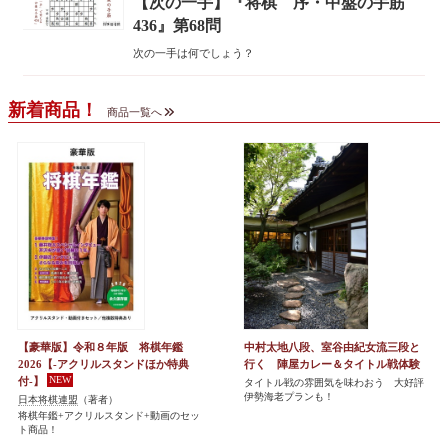
【次の一手】『将棋 序・中盤の手筋
436』第68問
次の一手は何でしょう？
新着商品！
商品一覧へ
【豪華版】令和８年版 将棋年鑑
中村太地八段、室谷由紀女流三段と
2026【-アクリルスタンドほか特典
行く 陣屋カレー＆タイトル戦体験
付-】
タイトル戦の雰囲気を味わおう 大好評
伊勢海老プランも！
日本将棋連盟
（著者）
将棋年鑑+アクリルスタンド+動画のセッ
ト商品！