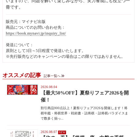
いますので、問題を解いて楽しみながら、実力養成にも役立つ一
冊です。
販売元：マイナビ出版
商品についてのお問い合わせ先：
https://book.mynavi.jp/inquiry_list/
発送について：
原則として3日～5日程度で発送いたします。
※先行販売などのキャンペーンの場合はこの限りではありません。
オススメの記事
記事一覧へ
2026.08.04
【最大50%OFF】夏祭りフェア2026を開
催！
割引商品900点以上！夏祭りフェア2026を開催します！将
棋年鑑・将棋世界・戦術書・詰将棋・詰将棋パラダイスま
で数多く揃っ...
2026.08.07