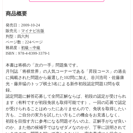
商品概要
発売日：2009-10-24
販売元：
マイナビ出版
判型：四六判
ページ数：224ページ
難易度：
初級～中級
ISBN：978-4-8399-3379-1
本書は将棋の「次の一手」問題集です。
月刊誌「将棋世界」の人気コーナーである「昇段コース」の過去
に掲載された問題から厳選した102問に加え、谷川浩司・佐藤康
光・藤井猛のトップ棋士3名による新作初段認定問題12問を収
録。
認定問題に解答応募して全問正解ならば、初段の認定が受けられ
ます（有料ですが初段免状も取得可能です）。一回の応募で認定
が受けられることはめったにありませんので、免状を取得したい
方も、ご自分の実力を試したい方もこの機会をお見逃しなく。
初段を目指す方に参考になる問題ぞろいの上、正解手がなぜ良い
のか、また他の候補手ではなぜダメなのかが、丁寧に説明されて