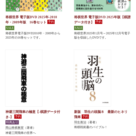
将棋世界 電子版DVD 2025年-2010
将棋世界 電子版DVD 2025年版【棋譜
年・2009年版 16巻セット
データ付き】
将棋世界電子版DVD2010年・2009年から
将棋世界2025年1月号～2025年12月号電子
2025年の16巻セットです。
版を収録したDVDです。
神避三間飛車の極意【-棋譜データ付
新版 羽生の頭脳８ 最新のヒネリ
き-】
飛車
羽生善治
（著者）
将棋戦術書のバイブル！
岡山将棋教室
（著者）
神避三間飛車の世界へ