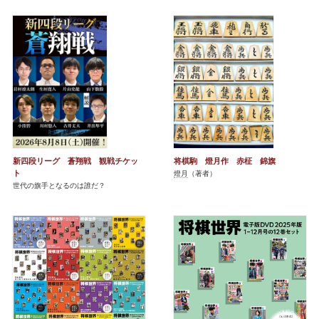
新四段リーグ 蒼翔戦 観戦チケッ
将棋駒 燈月作 赤柾 錦旗
ト
燈月
（著者）
世代の旗手となるのは誰だ？