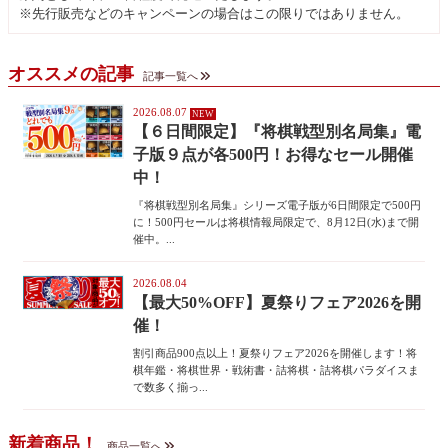
※先行販売などのキャンペーンの場合はこの限りではありません。
オススメの記事
記事一覧へ
2026.08.07
【６日間限定】『将棋戦型別名局集』電
子版９点が各500円！お得なセール開催
中！
『将棋戦型別名局集』シリーズ電子版が6日間限定で500円
に！500円セールは将棋情報局限定で、8月12日(水)まで開
催中。...
2026.08.04
【最大50%OFF】夏祭りフェア2026を開
催！
割引商品900点以上！夏祭りフェア2026を開催します！将
棋年鑑・将棋世界・戦術書・詰将棋・詰将棋パラダイスま
で数多く揃っ...
新着商品！
商品一覧へ