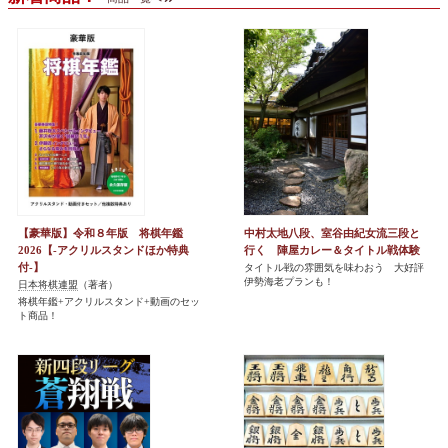
【豪華版】令和８年版 将棋年鑑
中村太地八段、室谷由紀女流三段と
2026【-アクリルスタンドほか特典
行く 陣屋カレー＆タイトル戦体験
付-】
タイトル戦の雰囲気を味わおう 大好評
伊勢海老プランも！
日本将棋連盟
（著者）
将棋年鑑+アクリルスタンド+動画のセッ
ト商品！