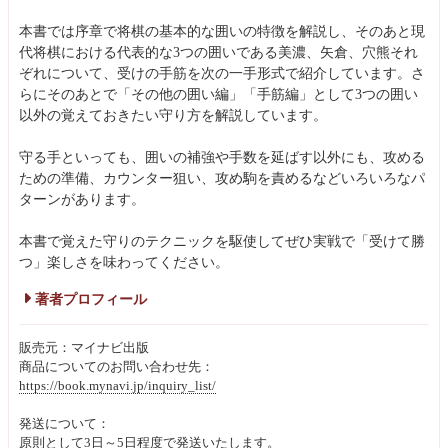
本書では序章で将棋の基本的な囲いの特徴を解説し、そのあと現
代将棋における代表的な3つの囲いである美濃、矢倉、穴熊それ
ぞれについて、受けの手筋を次の一手形式で紹介しています。さ
らにそのあとで「その他の囲い編」「手筋編」として3つの囲い
以外の覚えておきたい守り方を解説しています。
守る手といっても、囲いの補強や手数を延ばす以外にも、攻める
ための準備、カウンター狙い、攻め駒を責めるなどいろいろなパ
ターンがあります。
本書で覚えた守りのテクニックを駆使してぜひ実戦で「受けて勝
つ」楽しさを味わってください。
著者プロフィール
販売元：マイナビ出版
商品についてのお問い合わせ先：
https://book.mynavi.jp/inquiry_list/
発送について：
原則として3日～5日程度で発送いたします。