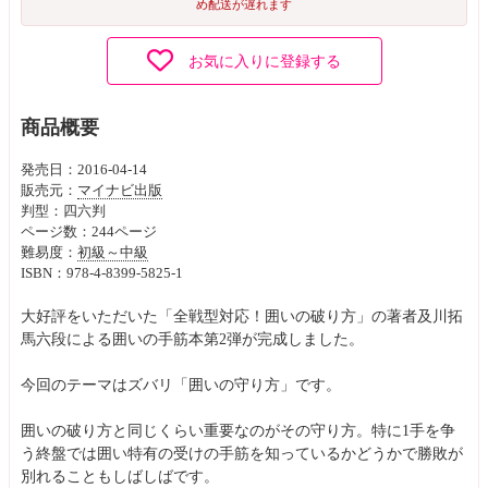
め配送が遅れます
お気に入りに登録する
商品概要
発売日：2016-04-14
販売元：
マイナビ出版
判型：四六判
ページ数：244ページ
難易度：
初級～中級
ISBN：978-4-8399-5825-1
大好評をいただいた「全戦型対応！囲いの破り方」の著者及川拓
馬六段による囲いの手筋本第2弾が完成しました。
今回のテーマはズバリ「囲いの守り方」です。
囲いの破り方と同じくらい重要なのがその守り方。特に1手を争
う終盤では囲い特有の受けの手筋を知っているかどうかで勝敗が
別れることもしばしばです。