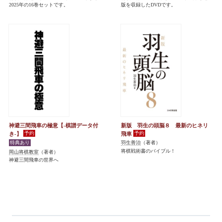
2025年の16巻セットです。
版を収録したDVDです。
神避三間飛車の極意【-棋譜データ付
新版 羽生の頭脳８ 最新のヒネリ
き-】
飛車
羽生善治
（著者）
将棋戦術書のバイブル！
岡山将棋教室
（著者）
神避三間飛車の世界へ