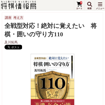
0
講座
考え方
全戦型対応！絶対に覚えたい 将
棋・囲いの守り方110
及川拓馬