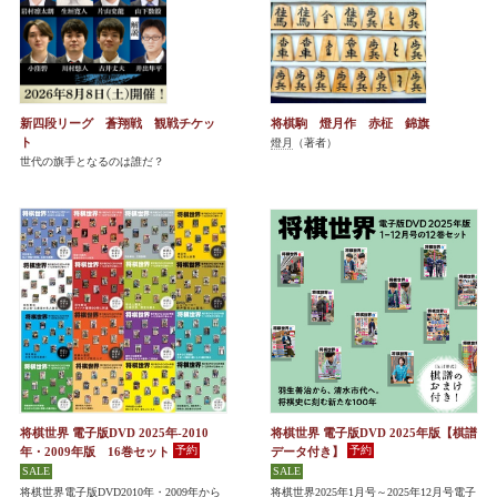
新四段リーグ 蒼翔戦 観戦チケッ
将棋駒 燈月作 赤柾 錦旗
ト
燈月
（著者）
世代の旗手となるのは誰だ？
将棋世界 電子版DVD 2025年-2010
将棋世界 電子版DVD 2025年版【棋譜
年・2009年版 16巻セット
データ付き】
将棋世界電子版DVD2010年・2009年から
将棋世界2025年1月号～2025年12月号電子