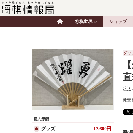
将棋世界
ショップ
グッ
【
直
渡辺
発売日
購入形態
グッズ
17,600円