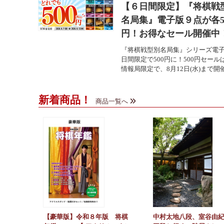
【６日間限定】『将棋戦
名局集』電子版９点が各5
円！お得なセール開催中
『将棋戦型別名局集』シリーズ電子
日間限定で500円に！500円セール
情報局限定で、8月12日(水)まで開催中
新着商品！
商品一覧へ
【豪華版】令和８年版 将棋
中村太地八段、室谷由