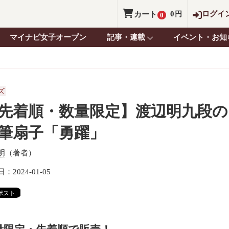
0
ログイ
カート
円
0
マイナビ女子オープン
記事・連載
イベント・お知
ズ
先着順・数量限定】渡辺明九段の
筆扇子「勇躍」
明
（著者）
：2024-01-05