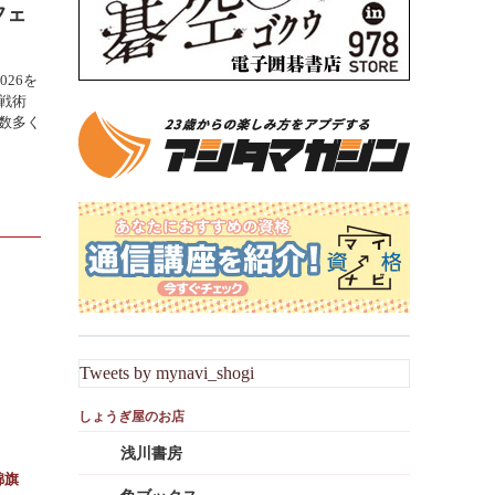
フェ
026を
戦術
数多く
Tweets by mynavi_shogi
浅川書房
錦旗