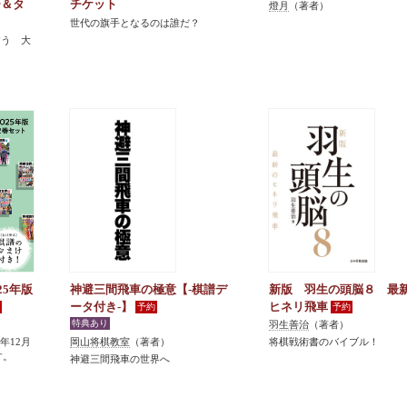
ー＆タ
チケット
燈月
（著者）
世代の旗手となるのは誰だ？
おう 大
25年版
神避三間飛車の極意【-棋譜デ
新版 羽生の頭脳８ 最
ータ付き-】
ヒネリ飛車
羽生善治
（著者）
5年12月
岡山将棋教室
（著者）
将棋戦術書のバイブル！
す。
神避三間飛車の世界へ