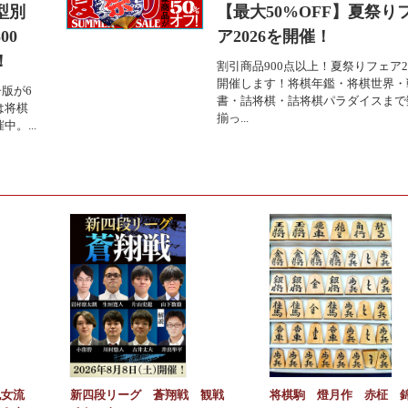
型別
【最大50%OFF】夏祭り
00
ア2026を開催！
！
割引商品900点以上！夏祭りフェア2
開催します！将棋年鑑・将棋世界・
版が6
書・詰将棋・詰将棋パラダイスまで
は将棋
揃っ...
。...
紀女流
新四段リーグ 蒼翔戦 観戦
将棋駒 燈月作 赤柾 