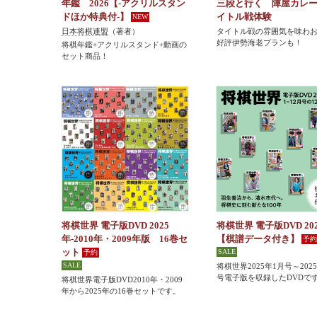
年鑑 2026【-アクリルスタン
三段と行く 陣屋カレ
ドほか特典付-】
イトル戦体験
日本将棋連盟
（著者）
タイトル戦の雰囲気を味わ
好評伊勢海老プランも！
将棋年鑑+アクリルスタンド+動画の
セット商品！
将棋世界 電子版DVD 2025
将棋世界 電子版DVD 20
年-2010年・2009年版 16巻セ
【棋譜データ付き】
ット
将棋世界2025年1月号～202
号電子版を収録したDVDで
将棋世界電子版DVD2010年・2009
年から2025年の16巻セットです。