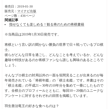
発売日：2019-01-30
販売元：
マイナビ出版
ページ数：436ページ
関連記事
指せなくても楽しめる！観る将のための将棋書籍
※当商品は2019年1月30日発売です。
将棋という言い訳の聞かない勝負の世界で日々戦っているプロ棋
士。
彼らがどんな日常を過ごし、どんなことを考えているか、どんな
趣味や特技があるのか将棋ファンなら誰しも興味のあるところで
しょう。
そんなプロ棋士の対局以外の一面を垣間見ることが出来るのが毎
年発売されている「将棋年鑑」の「棋士名鑑」です。本書はその
「棋士名鑑」の平成21～30年の10年分を集めて一冊にしたもので
す。全棋士のプロフィールとともに、毎回10～20個のユニークな
アンケートに対するそれぞれの回答を掲載しています。
羽生善治竜王の好きな食べものは？