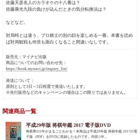
佐藤天彦名人のカラオケの十八番は？
佐藤康光九段の負けが込んだときの気分転換法は？
などなど。
対局時とは違う、プロ棋士の別の顔を楽しめる一冊。本書を読め
ば対局観戦も何倍も面白くなること間違いなしです。
販売元：マイナビ出版
商品についてのお問い合わせ先：
https://book.mynavi.jp/inquiry_list/
発送について：
原則として3日～5日程度で発送いたします。
※先行販売などのキャンペーンの場合はこの限りではありません。
関連商品一覧
平成29年版 将棋年鑑 2017 電子版DVD
将棋界の1年がまるごとわかる！本商品は平成29年版 将棋年鑑 2017の電
子版（PDF）をDVDに収録したものです。内容:1年...