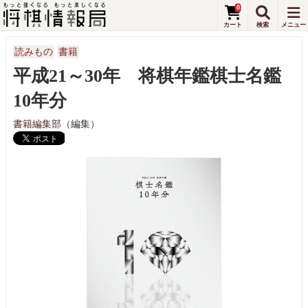
0
読みもの
書籍
平成21～30年 将棋年鑑棋士名鑑
10年分
書籍編集部
（編集）