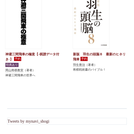
神避三間飛車の極意【-棋譜データ付
新版 羽生の頭脳８ 最新のヒネリ
き-】
飛車
羽生善治
（著者）
将棋戦術書のバイブル！
岡山将棋教室
（著者）
神避三間飛車の世界へ
Tweets by mynavi_shogi