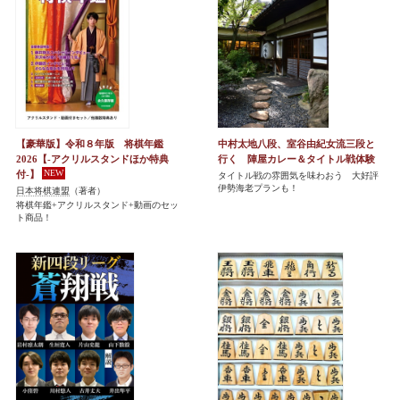
【豪華版】令和８年版 将棋年鑑
中村太地八段、室谷由紀女流三段と
2026【-アクリルスタンドほか特典
行く 陣屋カレー＆タイトル戦体験
付-】
タイトル戦の雰囲気を味わおう 大好評
伊勢海老プランも！
日本将棋連盟
（著者）
将棋年鑑+アクリルスタンド+動画のセッ
ト商品！