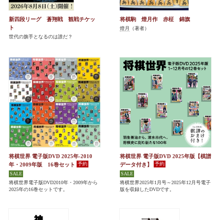
新四段リーグ 蒼翔戦 観戦チケッ
将棋駒 燈月作 赤柾 錦旗
ト
燈月
（著者）
世代の旗手となるのは誰だ？
将棋世界 電子版DVD 2025年-2010
将棋世界 電子版DVD 2025年版【棋譜
年・2009年版 16巻セット
データ付き】
将棋世界電子版DVD2010年・2009年から
将棋世界2025年1月号～2025年12月号電子
2025年の16巻セットです。
版を収録したDVDです。