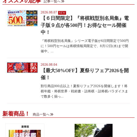
オススメの記事
記事一覧へ
2026.08.07
【６日間限定】『将棋戦型別名局集』電
子版９点が各500円！お得なセール開催
中！
『将棋戦型別名局集』シリーズ電子版が6日間限定で500円
に！500円セールは将棋情報局限定で、8月12日(水)まで開
催中。...
2026.08.04
【最大50%OFF】夏祭りフェア2026を開
催！
割引商品900点以上！夏祭りフェア2026を開催します！将
棋年鑑・将棋世界・戦術書・詰将棋・詰将棋パラダイスま
で数多く揃っ...
新着商品！
商品一覧へ