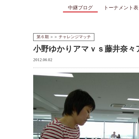
中継ブログ
トーナメント表
第６期
＞＞
チャレンジマッチ
小野ゆかりアマｖｓ藤井奈々
2012.06.02