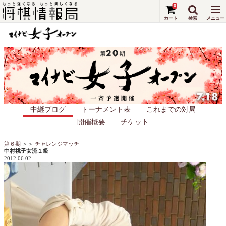
0
中継ブログ
トーナメント表
これまでの対局
開催概要
チケット
第６期
＞＞
チャレンジマッチ
中村桃子女流１級
2012.06.02