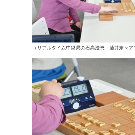
（リアルタイム中継局の石高澄恵－藤井奈々ア