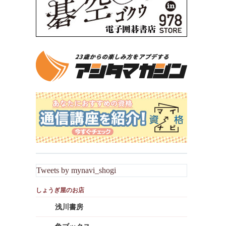
Tweets by mynavi_shogi
浅川書房