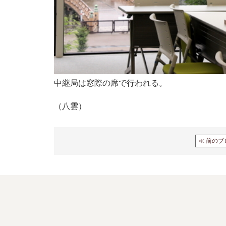
中継局は窓際の席で行われる。
（八雲）
≪ 前のブ