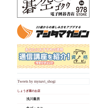
Tweets by mynavi_shogi
浅川書房