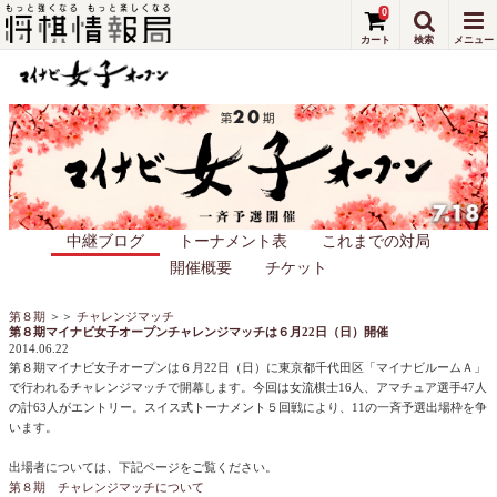
0
中継ブログ
トーナメント表
これまでの対局
開催概要
チケット
第８期
＞＞
チャレンジマッチ
第８期マイナビ女子オープンチャレンジマッチは６月22日（日）開催
2014.06.22
第８期マイナビ女子オープンは６月22日（日）に東京都千代田区「マイナビルームＡ」
で行われるチャレンジマッチで開幕します。今回は女流棋士16人、アマチュア選手47人
の計63人がエントリー。スイス式トーナメント５回戦により、11の一斉予選出場枠を争
います。
出場者については、下記ページをご覧ください。
第８期 チャレンジマッチについて