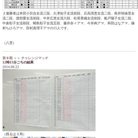
２連勝者は本田小百合女流三段、久津知子女流初段、石高澄恵女流二段、島井咲緒里女
流二段、渡部愛女流初段、中井広恵女流六段、松尾香織女流初段、船戸陽子女流二段、
中倉彰子女流初段、蛸島彰子女流五段、藤井奈々アマ、今井絢アマ、和田はなアマ、鎌
村ちひろアマ、田村真理子アマの15人です。
（八雲）
第８期
＞＞
チャレンジマッチ
12時15分ごろの結果
2014.06.22
（残るは３局）