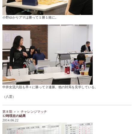
小野ゆかりアマは勝って１勝１敗に。
中井女流六段も早々に勝って２連勝。他の対局を見学している。
（八雲）
第８期
＞＞
チャレンジマッチ
12時現在の結果
2014.06.22