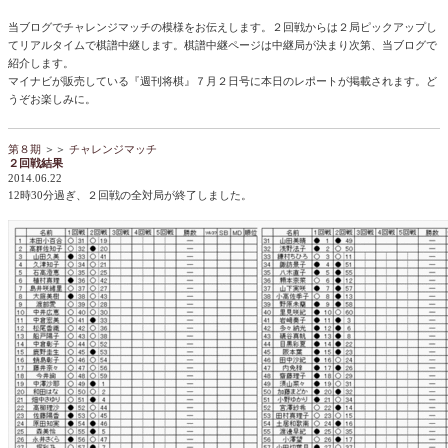
当ブログでチャレンジマッチの模様をお伝えします。２回戦からは２局ピックアップし
てリアルタイムで棋譜中継します。棋譜中継ページは中継局が決まり次第、当ブログで
紹介します。
マイナビが販売している『週刊将棋』７月２日号に本日のレポートが掲載されます。ど
うぞお楽しみに。
第８期
＞＞
チャレンジマッチ
２回戦結果
2014.06.22
12時30分過ぎ、２回戦の全対局が終了しました。