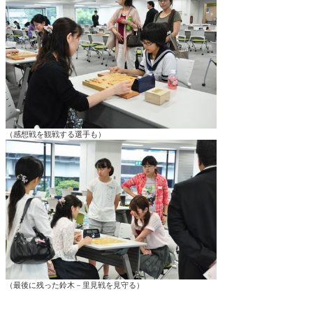
（感想戦を観戦する選手も）
（最後に残った鈴木－里見戦を見守る）