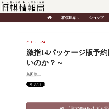
将棋世界
ショップ
2015.11.24
激指14パッケージ版予約
いのか？～
島田修二
【最大50%OFF】紙も