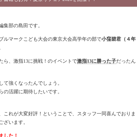
編集部の島田です。
ブルマークこども大会の東京大会高学年の部で
小窪碧君（４年
。
たら、激指13に挑戦！のイベントで
激指13に勝った子
だったん
強して強くなったんでしょう。
らの活躍に期待したいです。
、これが大変好評！ということで、スタッフ一同喜んでおりま
ございます。
ました！