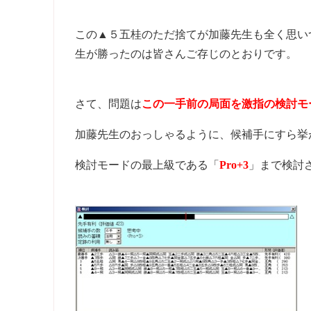
この▲５五桂のただ捨てが加藤先生も全く思い
生が勝ったのは皆さんご存じのとおりです。
さて、問題は
この一手前の局面を激指の検討モ
加藤先生のおっしゃるように、候補手にすら挙
検討モードの最上級である「
Pro+3
」まで検討