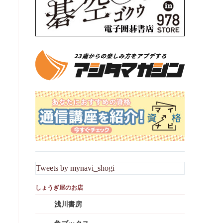
Tweets by mynavi_shogi
浅川書房