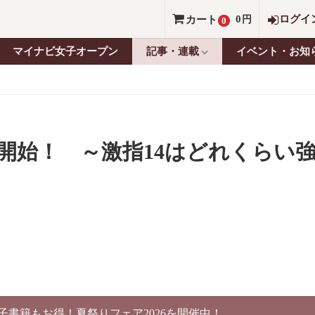
0
ログイ
カート
円
0
マイナビ女子オープン
記事・連載
イベント・お知
開始！ ～激指14はどれくらい
電子書籍もお得！夏祭りフェア2026を開催中！