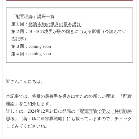
「配置理論」講座一覧
第１回：
概論＆駒の働きの基本成分
第２回：９×９の境界が駒の働きに与える影響（今読んでい
る記事）
第３回：coming soon
第４回：coming soon
皆さんこんにちは。
本記事では、将棋の最善手を導き出すための新しい理論、「配置
理論」をご紹介します。
詳しくは、2024年12月24日に発売の『
配置理論で学ぶ 将棋戦略
思考
』（著：ゆに＠将棋戦略）にも載っていますので、チェック
してみてくださいね。