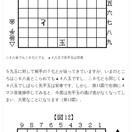
△６八金でも△６七とでも、▲４八玉で先手玉は安泰
５九玉に対して相手の７七とが迫ってきていますが、いまのとこ
ろは△６八金とこられても▲４八玉ですし、△６七とも同じく▲
４八玉でしばらく先手玉は安泰です。しかし、第11図で右側に４
マス並進操作してみると、今度は先手玉の逃げ道がなくなってし
まい、大変なことになります（第12図）。