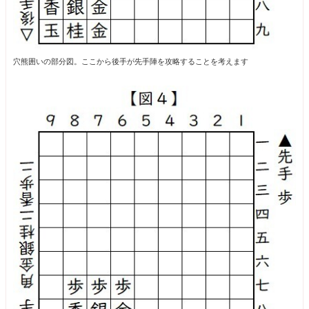
穴熊囲いの部分図。ここから後手が先手陣を攻略することを考えます