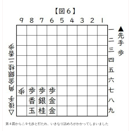
第４図から△９七歩と打たれ、いきなり詰めろがかかってしまいました