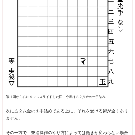
第11図から右に４マススライドした図。今度は△２八金の一手詰み
次に△２八金の１手詰めである上に、それを受ける術が全くあり
ません。
その一方で、並進操作のやり方によっては働きが変わらない場合