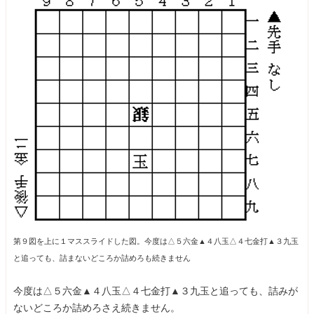
第９図を上に１マススライドした図。今度は△５六金▲４八玉△４七金打▲３九玉
と追っても、詰まないどころか詰めろも続きません
今度は△５六金▲４八玉△４七金打▲３九玉と追っても、詰みが
ないどころか詰めろさえ続きません。