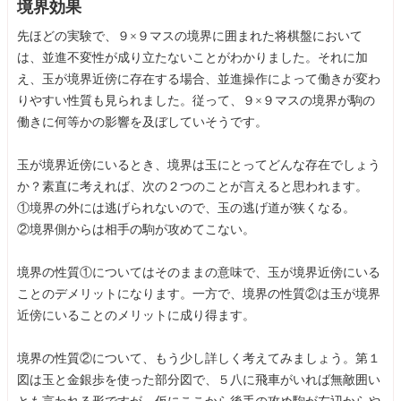
境界効果
先ほどの実験で、９×９マスの境界に囲まれた将棋盤において
は、並進不変性が成り立たないことがわかりました。それに加
え、玉が境界近傍に存在する場合、並進操作によって働きが変わ
りやすい性質も見られました。従って、９×９マスの境界が駒の
働きに何等かの影響を及ぼしていそうです。
玉が境界近傍にいるとき、境界は玉にとってどんな存在でしょう
か？素直に考えれば、次の２つのことが言えると思われます。
①境界の外には逃げられないので、玉の逃げ道が狭くなる。
②境界側からは相手の駒が攻めてこない。
境界の性質①についてはそのままの意味で、玉が境界近傍にいる
ことのデメリットになります。一方で、境界の性質②は玉が境界
近傍にいることのメリットに成り得ます。
境界の性質②について、もう少し詳しく考えてみましょう。第１
図は玉と金銀歩を使った部分図で、５八に飛車がいれば無敵囲い
とも言われる形ですが、仮にここから後手の攻め駒が左辺からや