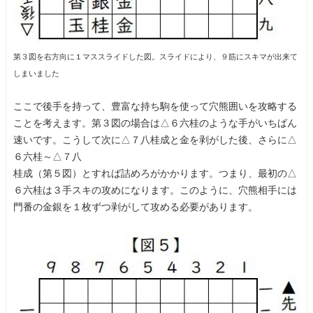
第３図を右方向に１マススライドした図。スライドにより、９筋にスキマが出来て
しまいました
ここで後手を持って、豊富な持ち駒を使って穴熊囲いを攻略する
ことを考えます。第３図の場合は△６六桂のような手がいちばん
速いです。こうして次に△７八桂成と金を剥がした後、さらに△
６六桂～△７八
桂成（第５図）とすれば詰めろがかかります。つまり、最初の△
６六桂は３手スキの攻めになります。このように、穴熊相手には
門番の金銀を１枚ずつ剥がして攻める必要があります。