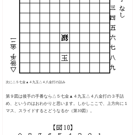
次に△５七金▲４九玉△４八金打の詰み
第９図は後手の手番なら△５七金▲４九玉△４八金打の３手詰
め、というのはおわかりと思います。しかしここで、上方向に１
マス、スライドするとどうなるか（第10図）。