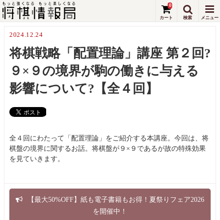
0
2024.12.24
将棋戦略「配置理論」講座 第２回?
９×９の境界が駒の働きに与える
影響について?【全４回】
全４回にわたって「配置理論」をご紹介する本講座。今回は、将
棋盤の境界に関するお話。将棋盤が９×９であるが故の特殊効果
を見ていきます。
【最大50%OFF】紙も電子書籍もお得！夏祭りフェア2026
を開催中！