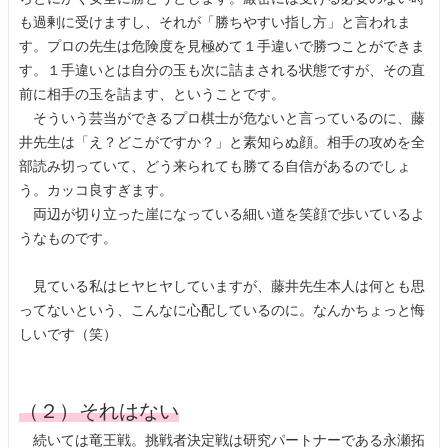
も過剰に受けますし、それが「勝ちやすい指し方」と言われま
す。プロの先生は危険度を見極めて１手違いで勝つことができま
す。１手違いとは自分の玉も次に詰まされる状態ですが、その直
前に相手の玉を詰ます、ということです。
そういう芸当ができるプロ棋士が危ないと言っているのに、藤
井先生は「え？どこがですか？」と素知らぬ顔。相手の攻めを全
部読み切っていて、どう来られても勝てる自信があるのでしょ
う。カッコ良すぎます。
両辺が切り立った崖になっている細い道を笑顔で歩いているよ
うなものです。
見ている私はヒヤヒヤしていますが、藤井先生本人は何とも思
ってないという、こんなに心配しているのに。なんかちょっと悔
しいです（笑）
（２）それはない
続いては竜王戦。挑戦者決定戦は研究パートナーである永瀬拓