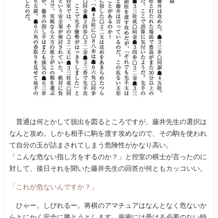
普通は何とかして脱出を図るところですが、藤井先生の選択は
なんと攻め。しかも相手に駒を渡す攻めなので、その駒を使われ
て自分の玉が詰まされてしまう危険性がかなり高い。
「こんな危ない指し方をするのか？」と控室の棋士が言ったのに
対して、後日それを聞いた藤井先生の回答が何ともカッコいい。
「これが危ないんですか？」
ひゃー。しびれるー。将棋のアマチュアはなんとなく危ないか
らとにかく安全に勝とうとします。厳密には受ける必要のない時