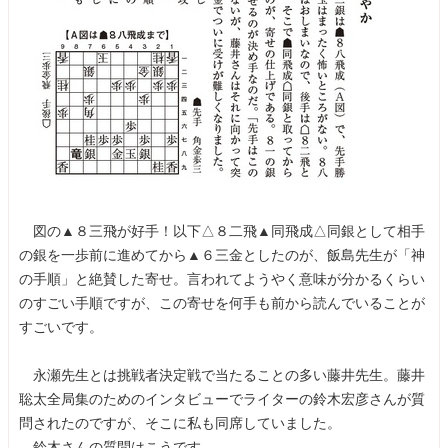
図の▲８三飛が好手！以下△８二飛▲同飛成△同銀として相手
の銀を一歩前に進めてから▲６三金としたのが、飯島先生が「神
の手順」と絶賛した寄せ。言われてようやく意味が分かるくらい
のすごい手順ですが、この寄せを何手も前から読んでいることが
すごいです。
永瀬先生とは挑戦者決定戦で当たることの多い藤井先生。藤井
聡太全局集のためのインタビューでライターの鈴木宏彦さんが質
問されたのですが、そこに私も同席していました。
鈴木さんの質問はこうです。