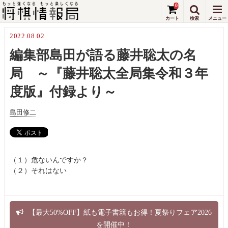
0
2022.08.02
編集部島田が語る藤井聡太の名
局 ～『藤井聡太全局集令和３年
度版』付録より～
島田修二
（１）危ないんですか？
（２）それはない
【最大50%OFF】紙も電子書籍もお得！夏祭りフェア2026
を開催中！