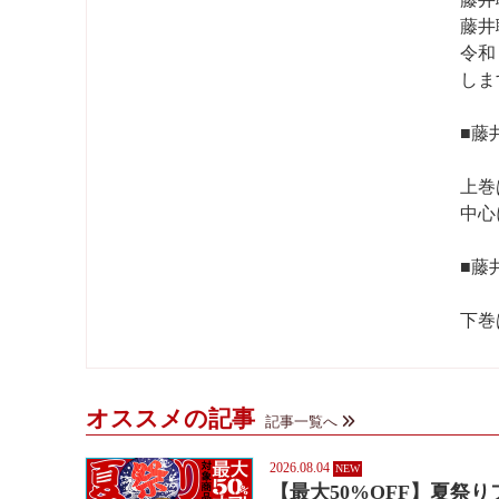
藤井
令和
しま
■藤
上巻
中心
■藤
下巻
オススメの記事
記事一覧へ
2026.08.04
【最大50%OFF】夏祭り