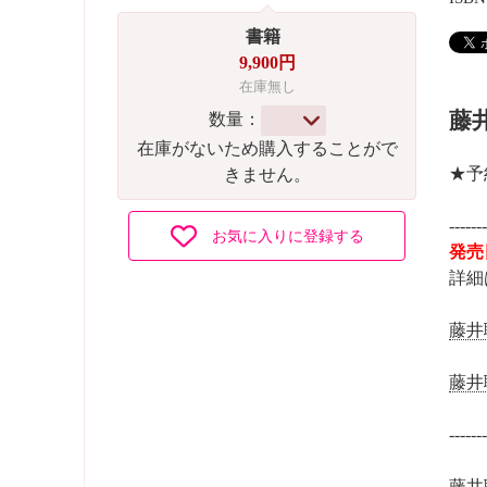
書籍
9,900円
在庫無し
藤
数量：
在庫がないため購入することがで
★予
きません。
------
お気に入りに登録する
発売
詳細
藤井
藤井
------
藤井