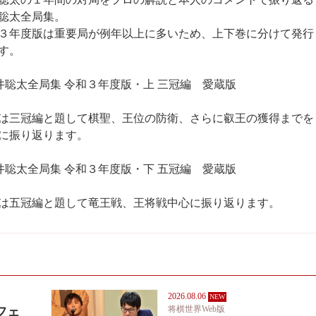
聡太全局集。
３年度版は重要局が例年以上に多いため、上下巻に分けて発行
す。
井聡太全局集 令和３年度版・上 三冠編 愛蔵版
は三冠編と題して棋聖、王位の防衛、さらに叡王の獲得までを
に振り返ります。
井聡太全局集 令和３年度版・下 五冠編 愛蔵版
は五冠編と題して竜王戦、王将戦中心に振り返ります。
2026.08.06
将棋世界Web版
フェ