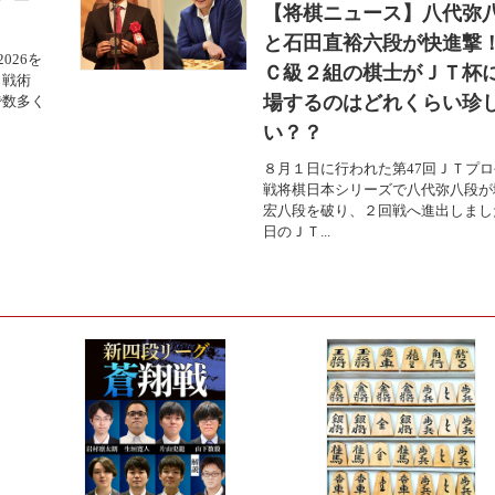
【将棋ニュース】八代弥
と石田直裕六段が快進
026を
Ｃ級２組の棋士がＪＴ杯
・戦術
場するのはどれくらい珍
で数多く
い？？
８月１日に行われた第47回ＪＴプ
戦将棋日本シリーズで八代弥八段が
宏八段を破り、２回戦へ進出しまし
日のＪＴ...