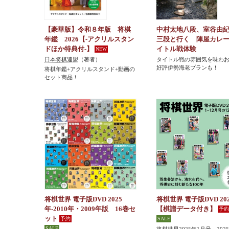
【豪華版】令和８年版 将棋
中村太地八段、室谷由
年鑑 2026【-アクリルスタン
三段と行く 陣屋カレ
ドほか特典付-】
イトル戦体験
日本将棋連盟
（著者）
タイトル戦の雰囲気を味わ
好評伊勢海老プランも！
将棋年鑑+アクリルスタンド+動画の
セット商品！
将棋世界 電子版DVD 2025
将棋世界 電子版DVD 20
年-2010年・2009年版 16巻セ
【棋譜データ付き】
ット
将棋世界2025年1月号～202