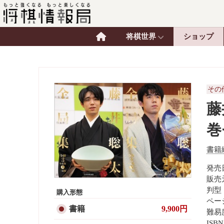
将棋世界
ショップ
その
藤
巻
書籍
発売日
販売
判型
購入形態
ページ
書籍
9,900円
難易
ISBN