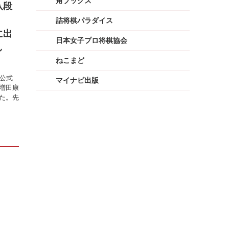
角ブックス
八段
撃！
詰将棋パラダイス
に出
日本女子プロ将棋協会
し
ねこまど
ロ公式
マイナビ出版
増田康
た。先