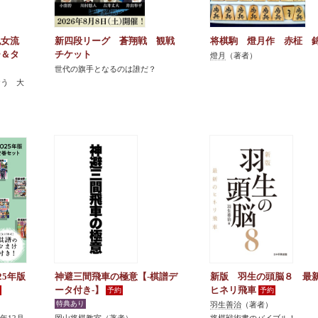
紀女流
新四段リーグ 蒼翔戦 観戦
将棋駒 燈月作 赤柾 
ー＆タ
チケット
燈月
（著者）
世代の旗手となるのは誰だ？
おう 大
25年版
神避三間飛車の極意【-棋譜デ
新版 羽生の頭脳８ 最
ータ付き-】
ヒネリ飛車
羽生善治
（著者）
5年12月
岡山将棋教室
（著者）
将棋戦術書のバイブル！