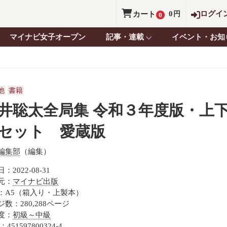
0
ログイ
カート
円
0
マイナビ女子オープン
記事・連載
イベント・お知
他
書籍
井聡太全局集 令和３年度版・上
セット 愛蔵版
編集部
（編集）
：2022-08-31
元：
マイナビ出版
：A5（箱入り・上製本）
数：280,288ページ
度：
初級～中級
：451597800324-4