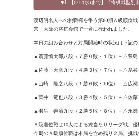
【8/12(水)まで】『将棋戦型
渡辺明名人への挑戦権を争う第80期Ａ級順位
京・大阪の将棋会館で一斉に行われました。
本日の組み合わせと対局開始時の状況は下記の
▲斎藤慎太郎八段（７勝０敗・１位）－△豊島
▲佐藤 天彦九段（４勝３敗・７位）－△糸谷
▲山崎 隆之八段（１勝６敗・10位）－△広
▲菅井 竜也八段（３勝４敗・５位）－△佐藤
▲羽生 善治九段（２勝５敗・８位）－△永瀬
Ａ級順位戦は10人による総当たりリーグ戦。
今期のＡ級順位戦は本局を含め残り２局。挑戦