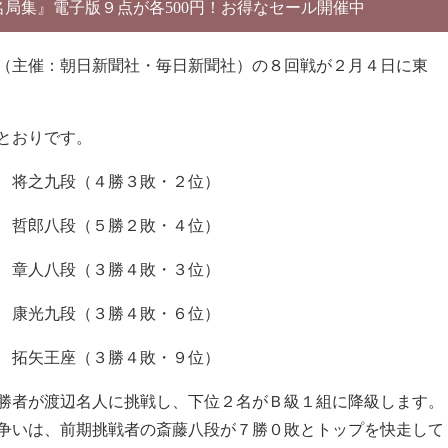
別名局集』電子版９点が各500円！お得なセール開催中
戦（主催：朝日新聞社・毎日新聞社）の８回戦が２月４日に東
とおりです。
 将之九段（４勝３敗・２位）
 哲郎八段（５勝２敗・４位）
瀬 章人八段（３勝４敗・３位）
 康光九段（３勝４敗・６位）
 拓矢王座（３勝４敗・９位）
優勝者が渡辺名人に挑戦し、下位２名がＢ級１組に降級します。
争いは、前期挑戦者の斎藤八段が７勝０敗とトップを快走して