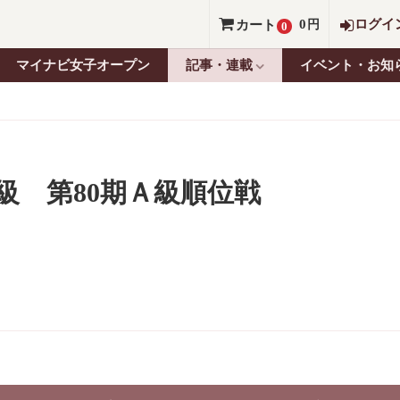
0
ログイ
カート
円
0
マイナビ女子オープン
記事・連載
イベント・お知
級 第80期Ａ級順位戦