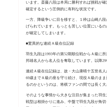
います。斎藤八段は本局に勝利すれば挑戦が確
確定するという圧倒的に有利な状況です。
一方、降級争いに目を移すと、１枠は山崎八段
げられています。もっとも苦しい位置にいるの
が確定してしまいます。
■驚異的な連続Ａ級在位記録
羽生九段は1993年の第52期順位戦からＡ級
邦雄名人から名人位を奪取しています。以降2
連続Ａ級在位記録は、故・大山康晴十五世名人
69歳までＡ級の座を守り続け、現役Ａ級のま
るのかというのは、将棋ファンの間では長く大
そのような事情から大きな注目が集まった羽生
戦型は相掛かりに進み、中盤で羽生九段が角切