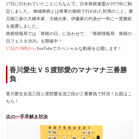
17日に行われていたことにちなんで、日本将棋連盟が1975年に制
定しました。 御城将棋とは将軍の御前で行われた対局のこと。家
元御三家の大橋本家、大橋分家、伊藤家の代表が一年に一度腕前
を披露しました。
将棋情報局では「将棋の日」に合わせて、『将棋情報局 将棋の
日フェスタ2020』を開催中！
17日の19時から
YouTubeでスペシャルな動画を公開します！
香川愛生ＶＳ渡部愛のマナマナ三番勝
負
香川愛生女流三段と渡部愛女流三段が三番勝負で対決！お題はこ
ちら！
次の一手早解き対決