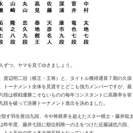
人ずつ、ヤマを見てゆきましょう。
、渡辺明二冠（棋王・王将）と、タイトル獲得通算７期の久保
。トーナメント全体を見渡すとどこも強力メンバーですが、最
六段は棋戦優勝こそないものの毎年コンスタントに高勝率を挙
九段を破って決勝トーナメント進出を決めました。
を目指す羽生善治九段、今や将棋界を超えたスター棋士・藤井聡
は昨年度、藤井七段に順位戦唯一の土をつけた近藤誠也六段、
―１と五分の佐々木大地五段となっています。