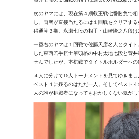
次のヤマには、現在第４期叡王戦七番勝負で相
し、両者が直接当たるには１回戦をクリアする
得通算３期、永瀬七段の相手・山崎隆之八段は2
一番右のヤマは１回戦で佐藤天彦名人とタイトル
した東西若手棋士筆頭格の中村太地七段と菅井
せんでしたが、本棋戦でタイトルホルダーへの
４人に分けて16人トーナメントを見てゆきま
ベスト４に残るのはただ一人。そしてベスト４
人の誰が挑戦者になってもおかしくない気がし