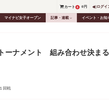
0
ログイ
カート
円
0
マイナビ女子オープン
記事・連載
イベント・お知
定トーナメント 組み合わせ決ま
１回戦