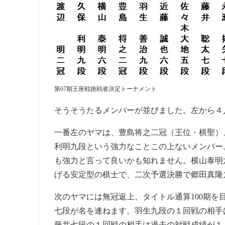
第67期王座戦挑戦者決定トーナメント
そうそうたるメンバーが並びました。左から４
一番左のヤマは、豊島将之二冠（王位・棋聖）
利明九段という強力なことこの上ないメンバー
も強力と言って良いかも知れません。横山泰明
げる安定型の棋士で、二次予選決勝で郷田真隆
次のヤマには無冠返上、タイトル通算100期
七段が名を連ねます。羽生九段の１回戦の相手
藤井七段の１回戦の相手は過去の対戦成績が１