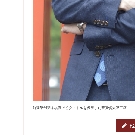
前期第66期本棋戦で初タイトルを獲得した斎藤慎太郎王座
他