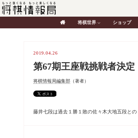
将棋世界
ショップ
2019.04.26
第67期王座戦挑戦者決
将棋情報局編集部
（著者）
藤井七段は過去１勝１敗の佐々木大地五段との