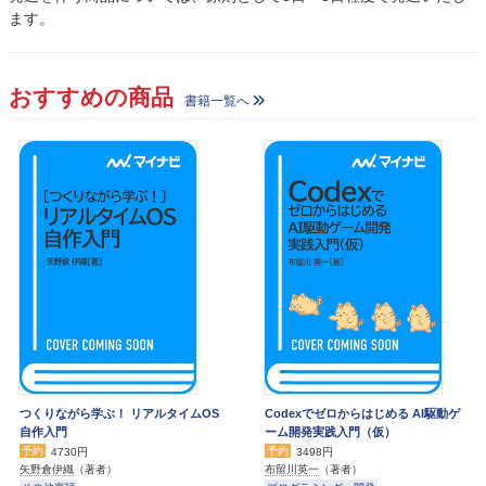
ます。
おすすめの商品
書籍一覧へ
つくりながら学ぶ！ リアルタイムOS
Codexでゼロからはじめる AI駆動ゲ
自作入門
ーム開発実践入門（仮）
予約
予約
4730円
3498円
矢野倉伊織
（著者）
布留川英一
（著者）