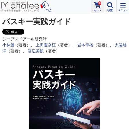
0
パスキー実践ガイド
シーアンドアール研究所
小林勝
（著者）、
上田夏奈江
（著者）、
岩本幸雄
（著者）、
大脇旭
洋
（著者）、
渡辺美帆
（著者）