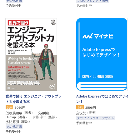
その他言語
プログラミング・開発
予約受付中
予約受付中
世界で闘う エンジニア・アウトプッ
Adobe Expressではじめてデザイ
ト力を鍛える本
ン！
予約
予約
3960円
2596円
Piotr Sarna
（著者）、
Cynthia
なつか
（著者）
Dunlop
（著者）、
伊藤 淳一
（監訳）、
グラフィックス・デザイン
水野 貴明
（翻訳）
予約受付中
その他言語
予約受付中