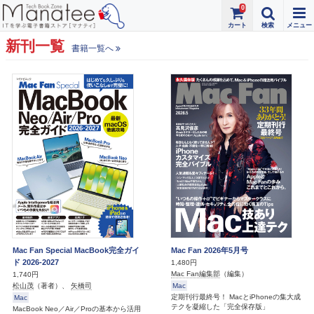
0
新刊一覧
書籍一覧へ
Mac Fan Special MacBook完全ガイ
Mac Fan 2026年5月号
ド 2026-2027
1,480円
Mac Fan編集部
（編集）
1,740円
Mac
松山茂
（著者）、
矢橋司
定期刊行最終号！ MacとiPhoneの集大成
Mac
テクを凝縮した「完全保存版」
MacBook Neo／Air／Proの基本から活用