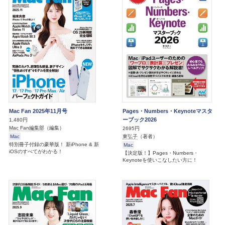
Mac Fan 2025年11月号
Pages・Numbers・Keynoteマスタ
ーブック2026
1,480円
Mac Fan編集部
（編集）
2695円
Mac
東弘子
（著者）
特別冊子付録の豪華版！ 新iPhone & 新
Mac
iOSのすべてがわかる！
【決定版！】Pages・Numbers・
Keynoteを使いこなしたい方に！