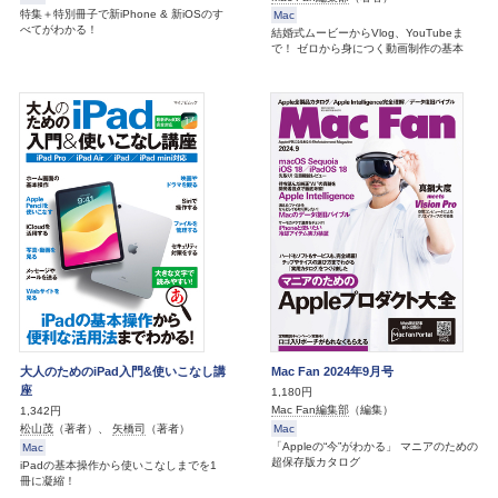
特集＋特別冊子で新iPhone & 新iOSのす
Mac
べてがわかる！
結婚式ムービーからVlog、YouTubeま
で！ ゼロから身につく動画制作の基本
大人のためのiPad入門&使いこなし講
Mac Fan 2024年9月号
座
1,180円
Mac Fan編集部
（編集）
1,342円
Mac
松山茂
（著者）、
矢橋司
（著者）
「Appleの“今”がわかる」 マニアのための
Mac
超保存版カタログ
iPadの基本操作から使いこなしまでを1
冊に凝縮！