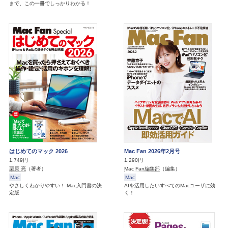
まで、この一冊でしっかりわかる！
はじめてのマック 2026
Mac Fan 2026年2月号
1,749円
1,290円
栗原 亮
（著者）
Mac Fan編集部
（編集）
Mac
Mac
やさしくわかりやすい！ Mac入門書の決
AIを活用したいすべてのMacユーザに効
定版
く！