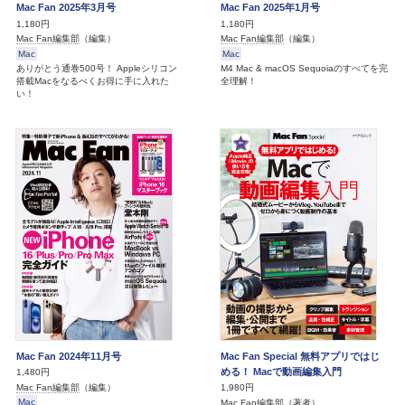
Mac Fan 2025年3月号
Mac Fan 2025年1月号
1,180円
1,180円
Mac Fan編集部
（編集）
Mac Fan編集部
（編集）
Mac
Mac
ありがとう通巻500号！ Appleシリコン
M4 Mac & macOS Sequoiaのすべてを完
搭載Macをなるべくお得に手に入れた
全理解！
い！
Mac Fan 2024年11月号
Mac Fan Special 無料アプリではじ
める！ Macで動画編集入門
1,480円
Mac Fan編集部
（編集）
1,980円
Mac
Mac Fan編集部
（著者）