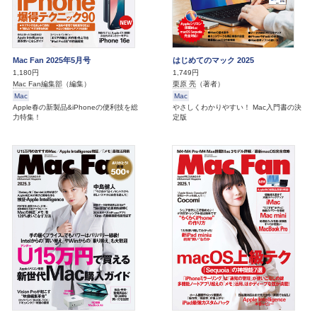
Mac Fan 2025年5月号
はじめてのマック 2025
1,180円
1,749円
Mac Fan編集部
（編集）
栗原 亮
（著者）
Mac
Mac
Apple春の新製品&iPhoneの便利技を総
やさしくわかりやすい！ Mac入門書の決
力特集！
定版