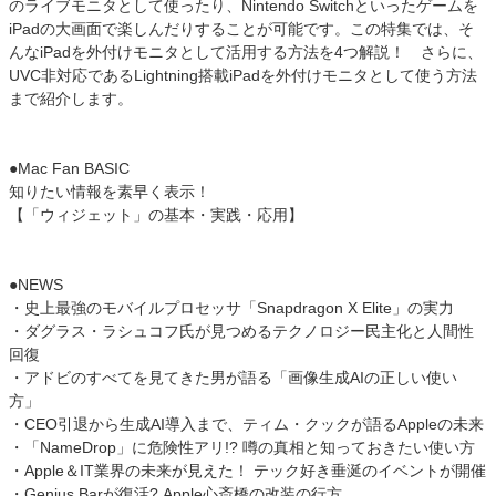
のライブモニタとして使ったり、Nintendo Switchといったゲームを
iPadの大画面で楽しんだりすることが可能です。この特集では、そ
んなiPadを外付けモニタとして活用する方法を4つ解説！ さらに、
UVC非対応であるLightning搭載iPadを外付けモニタとして使う方法
まで紹介します。
●Mac Fan BASIC
知りたい情報を素早く表示！
【「ウィジェット」の基本・実践・応用】
●NEWS
・史上最強のモバイルプロセッサ「Snapdragon X Elite」の実力
・ダグラス・ラシュコフ氏が見つめるテクノロジー民主化と人間性
回復
・アドビのすべてを見てきた男が語る「画像生成AIの正しい使い
方」
・CEO引退から生成AI導入まで、ティム・クックが語るAppleの未来
・「NameDrop」に危険性アリ!? 噂の真相と知っておきたい使い方
・Apple＆IT業界の未来が見えた！ テック好き垂涎のイベントが開催
・Genius Barが復活? Apple心斎橋の改装の行方