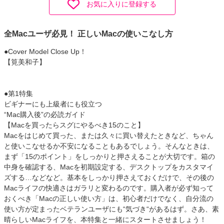
お気に入りに登録する
全Macユーザ必見！ 正しいMacの使いこなし方
●Cover Model Close Up！
【筧美和子】
●第1特集
ビギナーにも上級者にも役立つ
“Mac購入後”の必読ガイド
【Macを買ったらスグにやるべき15のこと】
Macをはじめて買った、または久々に買い替えたときなど、ちゃん
と使いこなせるか不安になることもあるでしょう。そんなときは、
まず「15のポイント」をしっかりと押さえることが大切です。箱の
中身を確認する、Macを初期設定する、デスクトップをカスタマイ
ズする…などなど。基本をしっかり押さえておくだけで、その後の
Macライフの快適さはガラリと変わるのです。購入者が必ず知って
おくべき「Macの正しい使い方」は、初心者だけでなく、自分流の
使い方が定まったベテランユーザにも“気づき“があるはず。さあ、素
晴らしいMacライフを、本特集と一緒にスタートさせましょう！