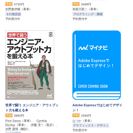
予約
予約
4730円
3498円
矢野倉伊織
（著者）
布留川英一
（著者）
その他言語
プログラミング・開発
予約受付中
予約受付中
世界で闘う エンジニア・アウトプッ
Adobe Expressではじめてデザイ
ト力を鍛える本
ン！
予約
予約
3960円
2596円
Piotr Sarna
（著者）、
Cynthia
なつか
（著者）
Dunlop
（著者）、
伊藤 淳一
（監訳）、
グラフィックス・デザイン
水野 貴明
（翻訳）
予約受付中