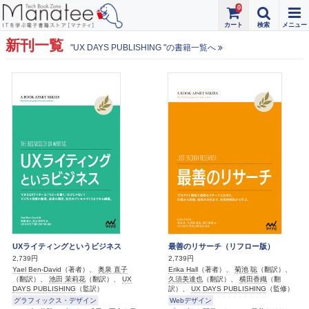
0
新刊一覧
"UX DAYS PUBLISHING "の書籍一覧へ
UXライティングというビジネス
最善のリサーチ（リフロー版）
2,739円
2,739円
Yael Ben-David
（著者）、
奥泉 直子
Erika Hall
（著者）、
菊池 聡
（翻訳）、
（翻訳）、
池田 茉莉花
（翻訳）、
UX
久須美達也
（翻訳）、
横田香織
（翻
DAYS PUBLISHING
（監訳）
訳）、
UX DAYS PUBLISHING
（監修）
グラフィックス・デザイン
Webデザイン