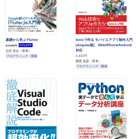
基礎から学ぶ Flutter
Ionicで作る モバイルアプリ制作入門
[Angular版] Web/iPhone/Android
50%OFF
4,048円
対応
石井 幸次
（著者）
3,432円
プログラミング・開発
榊原 昌彦
（著者）
プログラミング・開発