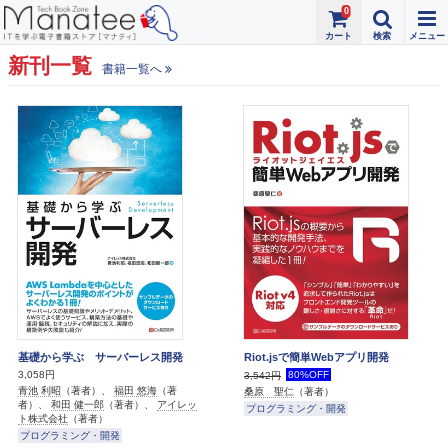
0
新刊一覧
書籍一覧へ
基礎から学ぶ サーバーレス開発
Riot.jsで簡単Webアプリ開発
3,058円
80%OFF
3,542円
青池 利昭
（著者）、
福田 悠海
（著
桑原 聖仁
（著者）
者）、
和田 健一郎
（著者）、
アイレッ
プログラミング・開発
ト株式会社
（著者）
プログラミング・開発