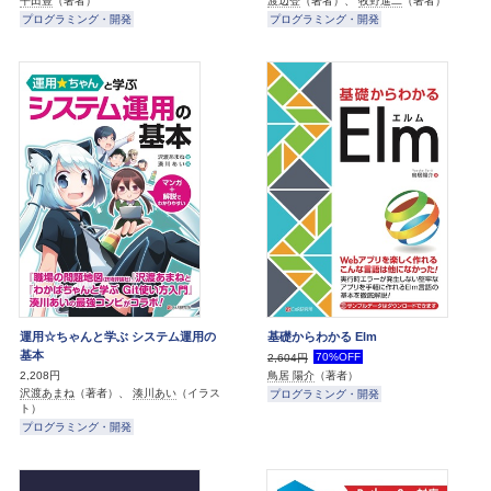
平田豊
（著者）
渡辺登
（著者）、
牧野進二
（著者）
プログラミング・開発
プログラミング・開発
運用☆ちゃんと学ぶ システム運用の
基礎からわかる Elm
基本
70%OFF
2,604円
2,208円
鳥居 陽介
（著者）
沢渡あまね
（著者）、
湊川あい
（イラス
プログラミング・開発
ト）
プログラミング・開発