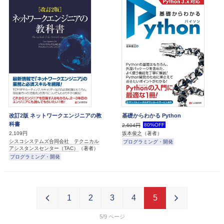
改訂2版 ネットワークエンジニアの教
基礎からわかる Python
科書
80%OFF
2,604円
2,109円
坂本俊之
（著者）
シスコシステムズ合同会社 テクニカル
プログラミング・開発
アシスタンスセンター（TAC）
（著者）
プログラミング・開発
1
2
3
4
5
5/9