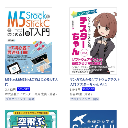
M5Stack&M5StickCではじめるIoT入
マンガでわかるソフトウェアテスト
門
入門 テスターちゃん Vol.1
60%OFF
50%OFF
3,432円
1,848円
株式会社アイエンター 高馬 宏典
（著者）
松谷 峰生
（著者）
プログラミング・開発
プログラミング・開発