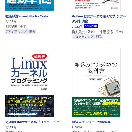
徹底解説Visual Studio Code
Pythonと実データで遊んで学ぶ デー
タ分析講座
3,102円
本間咲来
（著者）
60%OFF
3,223円
プログラミング・開発
梅津 雄一
（著者）、
中野 貴広
（著者）
プログラミング・開発
超例解Linuxカーネルプログラミング
組込みエンジニアの教科書
3,113円
3,003円