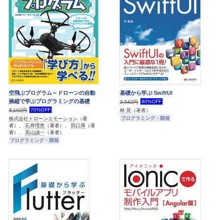
空飛ぶプログラム～ドローンの自動
基礎から学ぶ SwiftUI
操縦で学ぶプログラミングの基礎
80%OFF
3,542円
70%OFF
林 晃
（著者）
3,102円
プログラミング・開発
株式会社ドローンエモーション
（著
者）、
石井理恵
（著者）、
田口厚
（著
者）、
高山誠一
（著者）
プログラミング・開発