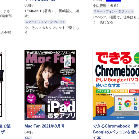
858円
小山香織
（著者）
に まさ
TEKIKAKU
（著者）、
岡嶋裕史
（著
スマートフォン・タブレット
ズ編集部
者）
iPadのフル活用で、仕事はも
く、楽になる！
スマートフォン・タブレット
今こそスマホ＆タブレットで楽しも
み方全部
う
最速で業
Mac Fan 2021年9月号
できるChromebook 
ワザ
Googleのパソコンを使
840円
す本
Mac