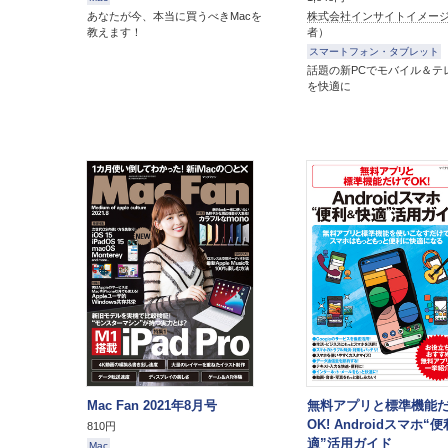
あなたが今、本当に買うべきMacを
株式会社インサイトイメー
教えます！
者）
スマートフォン・タブレット
話題の新PCでモバイル＆テ
を快適に
Mac Fan 2021年8月号
無料アプリと標準機能
OK! Androidスマホ“
810円
適”活用ガイド
Mac