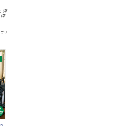
史
（著
（著
アプリ
an