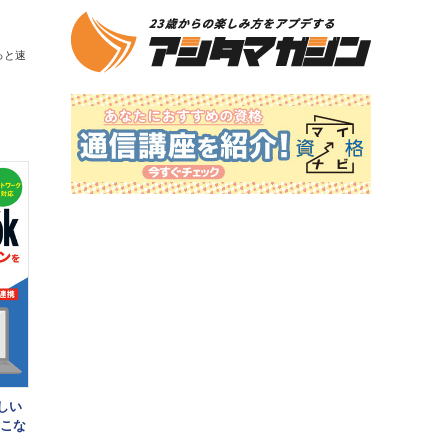
っと速
新しい
いこな