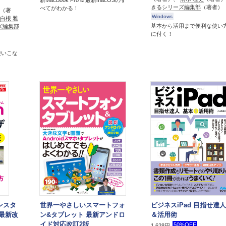
新MacBook Pro & 最新macOSのす
きるシリーズ編集部
（著者）
べてがわかる！
（著
Windows
白根 雅
基本から活用まで便利な使い
ズ編集部
に付く！
使いこな
インスタ
世界一やさしいスマートフォ
ビジネスiPad 目指せ達人
 最新改
ン&タブレット 最新アンドロ
＆活用術
イド対応改訂2版
50%OFF
1,628円