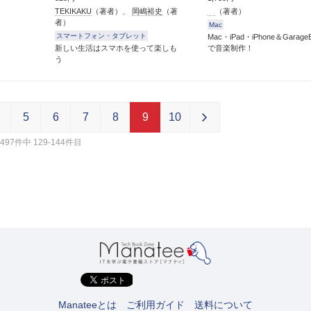
TEKIKAKU
（著者）、
岡嶋裕史
（著
（著者）
者）
Mac
スマートフォン・タブレット
Mac・iPad・iPhone＆Garage
新しい生活はスマホを使って楽しも
で音楽制作！
う
5
6
7
8
9
10
497件中 129-144件目
Manateeとは
ご利用ガイド
送料について