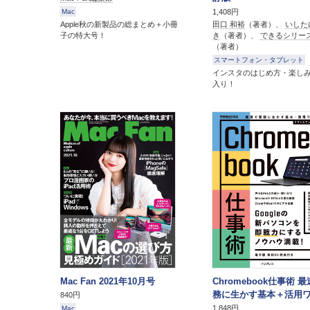
1,408円
Mac
Apple秋の新製品の総まとめ＋小冊
田口 和裕
（著者）、
いした
子の特大号！
き
（著者）、
できるシリー
（著者）
スマートフォン・タブレット
インスタのはじめ方・楽し
入り！
Mac Fan 2021年10月号
Chromebook仕事術 
務に生かす基本＋活用
840円
1,848円
Mac