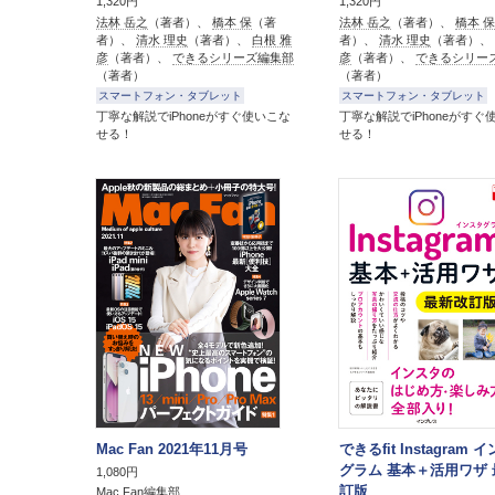
1,320円
1,320円
法林 岳之
（著者）、
橋本 保
（著
法林 岳之
（著者）、
橋本 保
者）、
清水 理史
（著者）、
白根 雅
者）、
清水 理史
（著者）、
彦
（著者）、
できるシリーズ編集部
彦
（著者）、
できるシリー
（著者）
（著者）
スマートフォン・タブレット
スマートフォン・タブレット
丁寧な解説でiPhoneがすぐ使いこな
丁寧な解説でiPhoneがすぐ
せる！
せる！
Mac Fan 2021年11月号
できるfit Instagram 
グラム 基本＋活用ワザ
1,080円
訂版
Mac Fan編集部