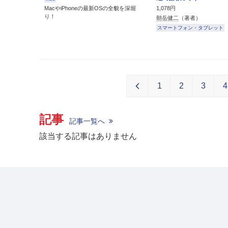
MacやiPhoneの最新OSの全貌を深堀
1,078円
り！
朝岳健二
（著者）
スマートフォン・タブレット
1
2
3
4
記事
記事一覧へ
該当する記事はありません