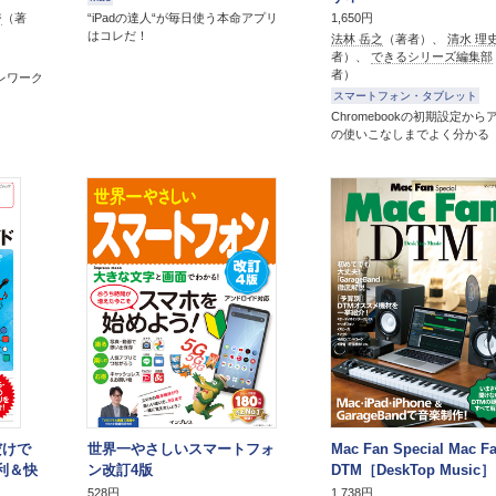
“iPadの達人“が毎日使う本命アプリ
ジ
（著
1,650円
はコレだ！
法林 岳之
（著者）、
清水 理
者）、
できるシリーズ編集部
者）
レワーク
スマートフォン・タブレット
Chromebookの初期設定から
の使いこなしまでよく分かる
だけで
世界一やさしいスマートフォ
Mac Fan Special Mac F
便利＆快
ン改訂4版
DTM［DeskTop Music］
528円
1,738円