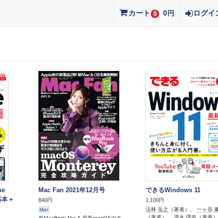
カート
0
ログイ
円
0
ne
Mac Fan 2021年12月号
できるWindows 11
 基本＋
840円
1,100円
法林 岳之
（著者）、
一ヶ谷 
Mac
（著者）、
清水 理史
（著者